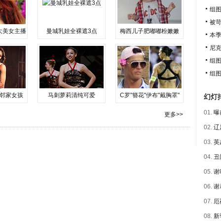
组
被苛
大美女主播
曼城乳娃全裸遮3点
梅西儿子肥嘟嘟粉嫩嫩
本
尼克
组
组
邻家女孩
马刺萝莉清纯可爱
C罗"簪花"伊布"戴胸罩"
幻灯
01.
曝
更多>>
02.
辽
03.
英
04.
丑
05.
谢
06.
谢
07.
厄
08.
新