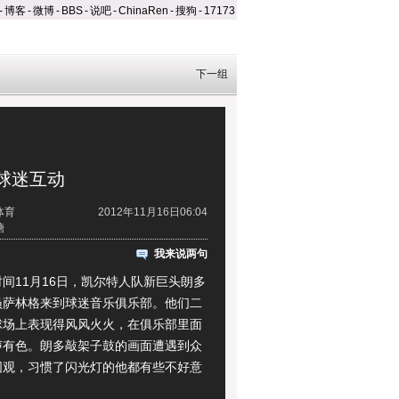
-
博客
-
微博
-
BBS
-
说吧
-
ChinaRen
-
搜狗
-
17173
下一组
球迷互动
体育
2012年11月16日06:04
糖
我来说两句
11月16日，凯尔特人队新巨头朗多
员萨林格来到球迷音乐俱乐部。他们二
球场上表现得风风火火，在俱乐部里面
声有色。朗多敲架子鼓的画面遭遇到众
围观，习惯了闪光灯的他都有些不好意