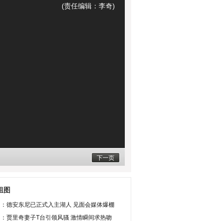
(责任编辑：李奇)
下一页
组图
图：德安东尼已正式入主湖人 见面会媒体爆棚
：贾里奇妻子T台引领风骚 激情瞬间求热吻