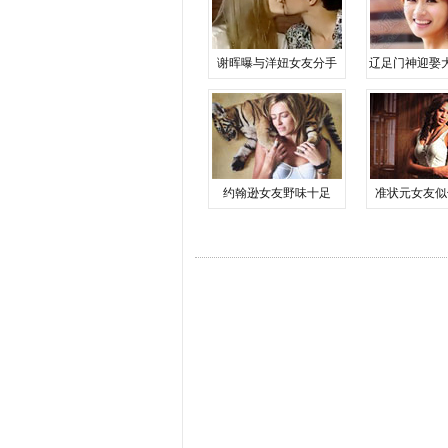
谢晖曝与洋妞女友分手
辽足门神迎娶
约翰逊女友野味十足
准状元女友似