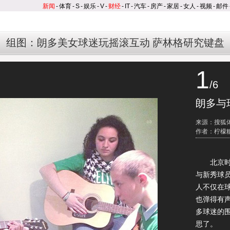
新闻
-
体育
-
S
-
娱乐
-
V
-
财经
-
IT
-
汽车
-
房产
-
家居
-
女人
-
视频
-
邮件
组图：朗多美女球迷玩摇滚互动 萨林格研究键盘
1
/6
朗多与
来源：搜狐
作者：柠檬
北京时间
与新秀球
人不仅在
也弹得有
多球迷的
思了。