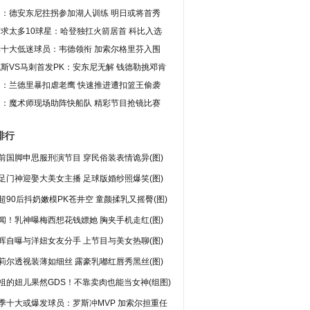
图：德安东尼拄拐参加湖人训练 明日或将首秀
求太多10球星：哈登独扛火箭居首 科比入选
季十大低迷球员：韦德领衔 加索尔格里芬入围
斯VS马刺首发PK：安东尼无解 钱德勒挑邓肯
图：兰德里暴扣虐老鹰 快速推进遭扣篮王偷袭
图：魔术师现场助阵快船队 精彩节目抢镜比赛
排行
前国脚申思服刑演节目 穿民俗装表情诡异(图)
足门神迎娶大美女主播 足球版婚纱照爆笑(图)
超90后抖奶嫩模PK苍井空 童颜揉乳又摇臀(图)
闻！乳神曝梅西想花钱嫖她 胸夹手机走红(图)
晖自曝与洋妞女友分手 上节目与美女热聊(图)
莉尔透视装薄如细丝 露豪乳嘟红唇秀黑丝(图)
祖的妞儿果然GDS！不靠卖肉也能当女神(组图)
季十大或爆发球员：罗斯冲MVP 加索尔担重任