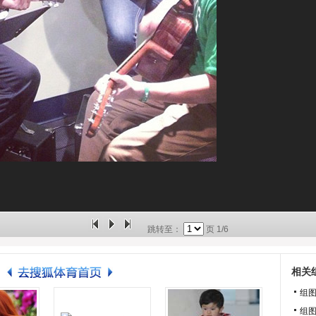
跳转至：
页
1/6
相关
组
组图