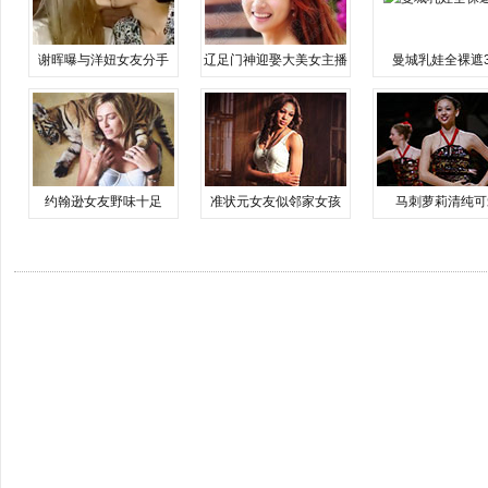
谢晖曝与洋妞女友分手
辽足门神迎娶大美女主播
曼城乳娃全裸遮
约翰逊女友野味十足
准状元女友似邻家女孩
马刺萝莉清纯可