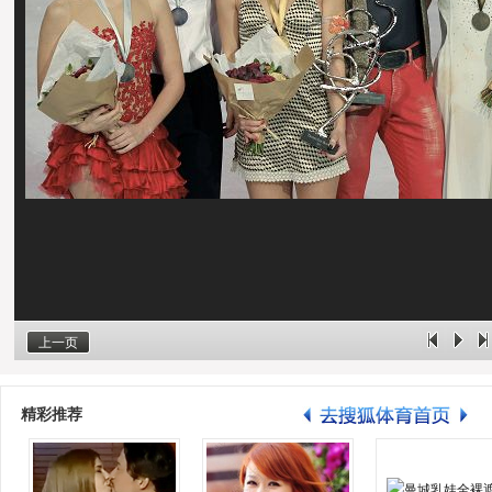
上一页
精彩推荐