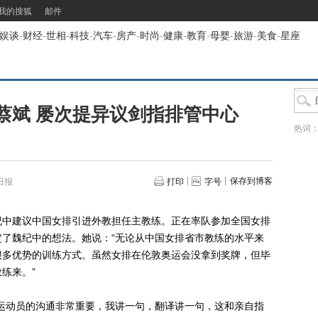
我的搜狐
邮件
娱谈
-
财经
-
世相
-
科技
-
汽车
-
房产
-
时尚
-
健康
-
教育
-
母婴
-
旅游
-
美食
-
星座
蔡斌 屡次提异议剑指排管中心
热词
保存到博客
日报
打印
字号
中建议中国女排引进外教担任主教练。正在率队参加全国女排
了魏纪中的想法。她说：“无论从中国女排省市教练的水平来
很多优势的训练方式。虽然女排在伦敦奥运会没拿到奖牌，但毕
练来。”
动员的沟通非常重要，我讲一句，翻译讲一句，这和亲自指