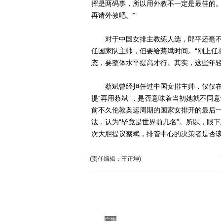
挥是两码事，所以用外教不一定是最佳的
再请外教吧。”
对于中国女排主教练人选，郎平还毫不
任国家队主帅，但要给蔡斌时间。“刚上任
态，要整体水平提高才行。其实，这些年轻
蔡斌曾经担任过中国女排主帅，仅仅在
提“再用蔡斌”，是否意味着当初她就不同
前不久伦敦奥运周期的国家女排开的最后一
法，认为“毕竟是世界前几名”。所以，眼
次大胆提议蔡斌，排管中心的决策者是否该
(责任编辑：王正坤)
广告