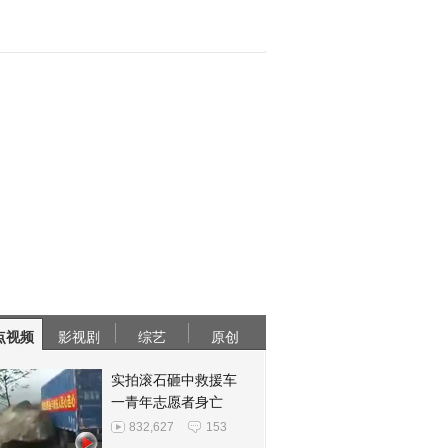
点视频
影视剧
综艺
原创
实拍滚石砸中救援车
一青年志愿者身亡
832,627
153