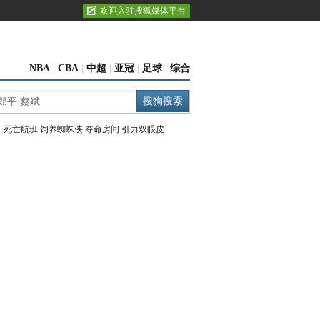
欢迎入驻搜狐媒体平台
NBA
|
CBA
|
中超
|
亚冠
|
足球
|
综合
：
死亡航班
饲养蜘蛛侠
夺命房间
引力双眼皮