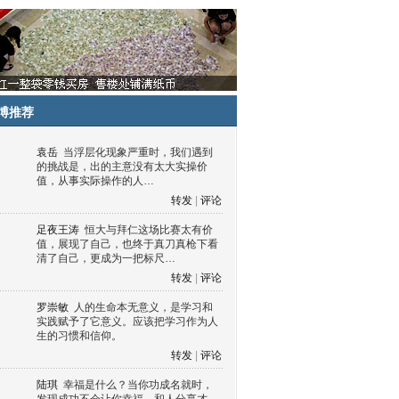
博推荐
袁岳
当浮层化现象严重时，我们遇到
的挑战是，出的主意没有太大实操价
值，从事实际操作的人…
转发
|
评论
足夜王涛
恒大与拜仁这场比赛太有价
值，展现了自己，也终于真刀真枪下看
清了自己，更成为一把标尺…
转发
|
评论
罗崇敏
人的生命本无意义，是学习和
实践赋予了它意义。应该把学习作为人
生的习惯和信仰。
转发
|
评论
陆琪
幸福是什么？当你功成名就时，