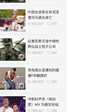
中国女游客在肯尼亚
遭河马袭击身亡
832,627
153
赴雅安救灾途中牺牲
两位战士照片公布
580,627
180
美电视台直播拍到最
傻FBI翻围栏
580,627
180
冲刺好声音《相信
爱》MV 为雅安祈福
580,627
180