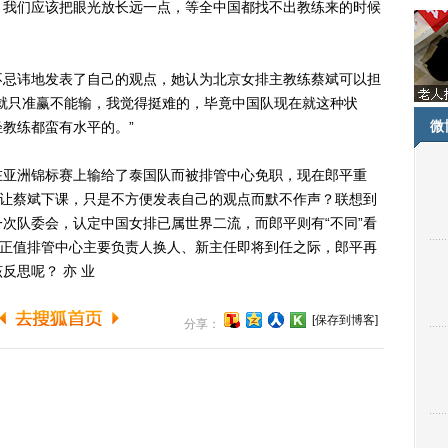
。我们应该把眼光放长远一点，等全中国都找不出教练来的时候
忌讳地发表了自己的观点，她认为北京女排主教练蔡斌可以担
就只准赢不能输，我觉得挺难的，毕竟中国队现在就这种状
微
教练都蛮有水平的。”
亚洲锦标赛上输给了泰国队而被排管中心免职，现在郎平重
意让蔡斌下课，只是不方便发表自己的观点而默不作声？联想到
次队委会，认定中国女排已属世界二流，而郎平则有“不同”看
下正值排管中心主要负责人换人、新主任即将到任之际，郎平再
反思呢？ 亦 业
[保存到博客]
分享：