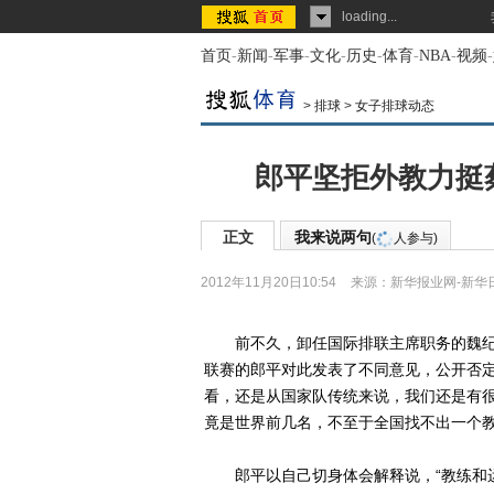
loading...
首页
-
新闻
-
军事
-
文化
-
历史
-
体育
-
NBA
-
视频
-
>
排球
>
女子排球动态
郎平坚拒外教力挺
正文
我来说两句
(
人参与)
2012年11月20日10:54
来源：
新华报业网-新华
前不久，卸任国际排联主席职务的魏纪
联赛的郎平对此发表了不同意见，公开否定
看，还是从国家队传统来说，我们还是有
竟是世界前几名，不至于全国找不出一个教
郎平以自己切身体会解释说，“教练和运