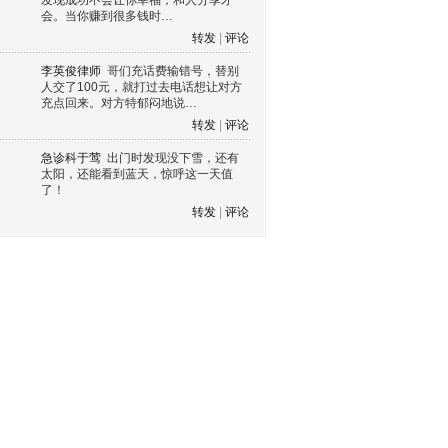
发现成功不会让你幸福，和人分享才
会。当你赚到很多钱时…
转发
|
评论
李英俊律师
哥们充话费输错号，替别
人交了100元，就打过去电话想让对方
充点回来。对方特郁闷地说…
转发
|
评论
急诊科于莺
出门时发现没下雪，还有
太阳，还能看到蓝天，惊呼这一天值
了！
转发
|
评论