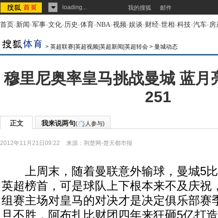
loading...
我的搜狐
邮件
首页
-
新闻
-
军事
-
文化
-
历史
-
体育
-
NBA
-
视频
-
娱谈
-
财经
-
世相
-
科技
-
汽车
-
房
>
英超联赛|英超视频|英超新闻|英超转会
>
曼城动态
穆里尼奥率皇马挑战曼城 蓝月
251
正文
我来说两句
(
人参与)
2012年11月21日09:22
来源：
荆楚网-楚天都市报
上周末，随着曼联意外输球，曼城5比
英超榜首，可是球队上下根本来不及庆祝
组赛主场对皇马的对决才是决定俱乐部赛
旦不胜，阿布扎比财团四年来狂砸5亿打