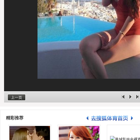
上一页
精彩推荐