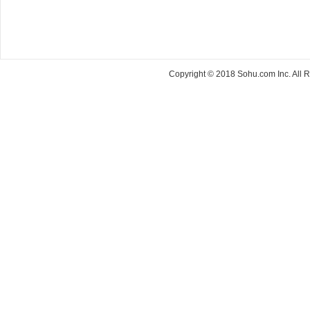
Copyright © 2018 Sohu.com Inc. Al