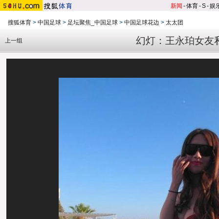
新闻
-
体育
-
S
-
娱
搜狐体育
>
中国足球
>
足坛聚焦_中国足球
>
中国足球花边
>
太太团
幻灯：王永珀女友
上一组