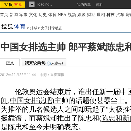
loading...
我的搜狐
邮件
首页
-
新闻
-
军事
-
文化
-
历史
-
体育
-
NBA
-
视频
-
娱谈
-
财经
-
世相
-
科技
-
汽车
-
房
>
排球
>
女子排球动态
中国女排选主帅 郎平蔡斌陈忠和
正文
我来说两句
(
人参与)
2012年11月22日11:44
来源：
重庆商报
伦敦奥运会结束后，谁出任新一届中
闻
,
中国女排说吧
)
主帅的话题便甚嚣尘上
为推举的几名候选人之间却玩起了“太极推
挺靠谱，而蔡斌却推出了陈忠和
(
陈忠和新
是陈忠和至今未明确表态。