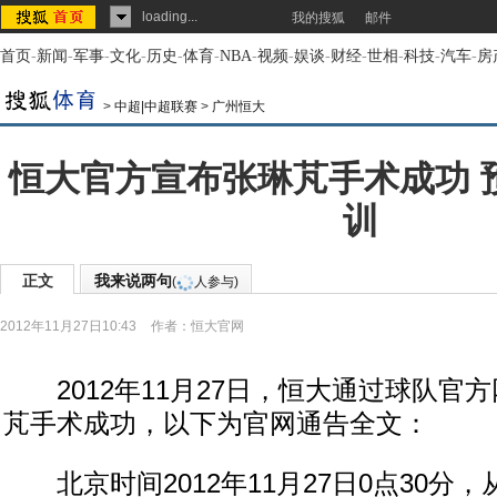
loading...
我的搜狐
邮件
首页
-
新闻
-
军事
-
文化
-
历史
-
体育
-
NBA
-
视频
-
娱谈
-
财经
-
世相
-
科技
-
汽车
-
房
>
中超|中超联赛
>
广州恒大
恒大官方宣布张琳芃手术成功 
训
正文
我来说两句
(
人参与)
2012年11月27日10:43
作者：恒大官网
2012年11月27日，恒大通过球队官
芃手术成功，以下为官网通告全文：
北京时间2012年11月27日0点30分