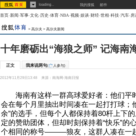
loading...
我的搜狐
邮件
首页
-
新闻
-
军事
-
文化
-
历史
-
体育
-
NBA
-
视频
-
娱谈
-
财经
-
世相
-
科技
-
汽车
-
房
>
高尔夫
>
高尔夫新闻
十年磨砺出“海狼之师” 记海南
正文
我来说两句
(
人参与)
2012年11月29日13:48
来源：
南海网-海南日报
海南有这样一群高球爱好者：他们平时
会在每个月里抽出时间凑在一起打打球；他
余”的选手，但每个人都保持着80杆上下
定的赞助团体，但却时刻保持着“快乐”的
个相同的称号———狼友，这群人凑在一