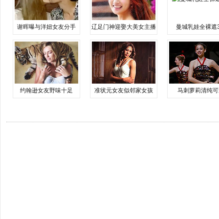
谢晖曝与洋妞女友分手
辽足门神迎娶大美女主播
曼城乳娃全裸遮
约翰逊女友野味十足
准状元女友似邻家女孩
马刺萝莉清纯可