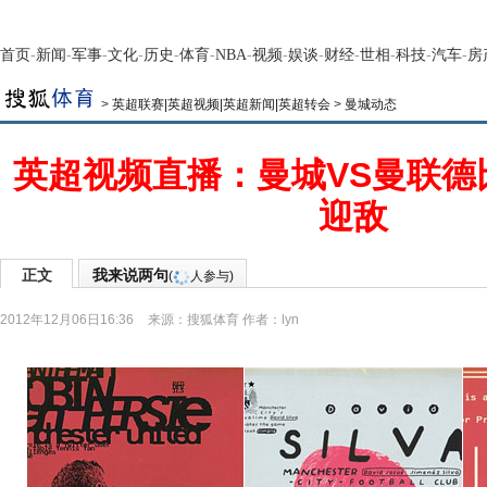
首页
-
新闻
-
军事
-
文化
-
历史
-
体育
-
NBA
-
视频
-
娱谈
-
财经
-
世相
-
科技
-
汽车
-
房
>
英超联赛|英超视频|英超新闻|英超转会
>
曼城动态
英超视频直播：曼城VS曼联德
迎敌
正文
我来说两句
(
人参与)
2012年12月06日16:36
来源：
搜狐体育
作者：lyn