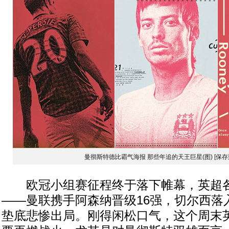
曼彻斯特德比霸气海报 那些年追的天王巨星(图)
[保存
欧冠小组赛征程终于落下帷幕，英超各
——曼联携手阿森纳晋级16强，切尔西落
垫底悲惨出局。刚得闲松口气，这个周末英