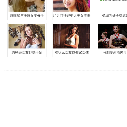
谢晖曝与洋妞女友分手
辽足门神迎娶大美女主播
曼城乳娃全裸遮
约翰逊女友野味十足
准状元女友似邻家女孩
马刺萝莉清纯可