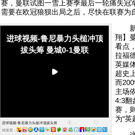
赛，曼联试图一雪上赛季最后一轮痛失冠
需要在欧冠狼狈出局之后，尽快在联赛为
新报
翔】
进球视频-鲁尼暴力头槌冲顶
看点
拔头筹 曼城0-1曼联
拉福德
英媒
超史
而20
主场
4:3
赛，
为“英
进球视频-鲁尼暴力头槌冲顶拔头筹
转发至：