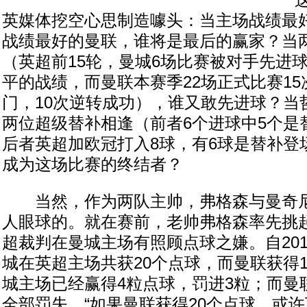
这次
英媒体挖空心思制造噱头：当主场战绩最
战绩最好的曼联，谁将是最后的赢家？当两
（英超前15轮，曼城6场比赛被对手先进球
平的战绩，而曼联本赛季22场正式比赛1
门，10次逆转成功），谁又敢先进球？当
两位超级替补相逢（前者6个进球中5个是
后者英超加欧冠打入8球，有6球是替补登
成为这场比赛的终结者？
当然，作为两队主帅，弗格森与曼奇尼
人眼球的。就在赛前，老帅弗格森率先挑
超裁判在曼城主场有照顾点球之嫌。自201
城在英超主场共获20个点球，而曼联获得
城主场已经赢得4粒点球，罚进3粒；而曼
全部罚失。“如果曼联获得20个点球，或