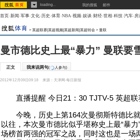
loading...
我的搜狐
邮件
首页
-
新闻
-
军事
-
文化
-
历史
-
体育
-
NBA
-
视频
-
娱谈
-
财经
-
世相
-
科技
-
汽车
-
房
>
英超联赛|英超视频|英超新闻|英超转会
>
曼联
曼市德比史上最“暴力” 曼联要
正文
我来说两句
(
人参与)
2012年12月09日09:18
来源：
天津网-每日新报
直播提醒 今日21：30 TJTV-5 英超联
今晚，历史上第164次曼彻斯特德比就
以往，本次曼市德比似乎堪称史上最“暴力
场榜首两强的冠军之战，同时这也是一场