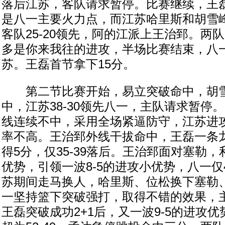
落后江苏，客队请求暂停。比赛继续，王
是八一主要火力点，而江苏哈里斯和胡雪
客队25-20领先，阿的江派上王治郅。两
多是你来我往的进攻，半场比赛结束，八一主
苏。王磊首节拿下15分。
第二节比赛开始，易立突破命中，胡雪
中，江苏38-30领先八一，主队请求暂停
线连续不中，采用全场紧逼防守，江苏进
率不高。王治郅外线干拔命中，王磊一条
得5分，仅35-39落后。王治郅面对塞勒
优势，引领一波8-5的进攻小优势，八一仅4
苏期间走马换人，哈里斯、位松换下塞勒
一坚持篮下突破强打，取得不错的效果，
王磊突破成功2+1后，又一波9-5的进攻