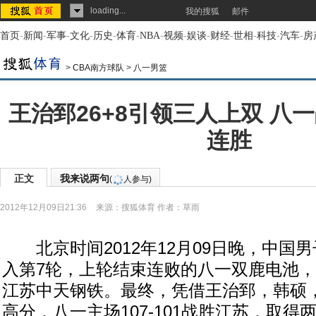
loading...
我的搜狐
邮件
首页
-
新闻
-
军事
-
文化
-
历史
-
体育
-
NBA
-
视频
-
娱谈
-
财经
-
世相
-
科技
-
汽车
-
房
>
CBA南方球队
>
八一男篮
王治郅26+8引领三人上双 八
连胜
正文
我来说两句
(
人参与)
2012年12月09日21:36
来源：
搜狐体育
作者：草雨
北京时间2012年12月09日晚，中国
入第7轮，上轮结束连败的八一双鹿电池
江苏中天钢铁。最终，凭借王治郅，韩硕
高分，八一主场107-101战胜江苏，取