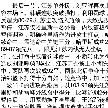
最后一节，江苏单外援，刘亚晖再次上
容在场上。韩硕连续突破强打，利用罚球
反超为80-79.江苏进攻陷入瓶颈，大致
暂停。江苏仅哈里斯一名外援，内线篮板
暂停调整，明确哈里斯作为进攻主打点，
续命中，孟达命中关键三分，哈里斯成功2
89-87领先八一。眼见江苏内线无人坐镇
打，强打命中或者罚球命中，不断转化为
造成刘亚晖6犯毕业，江苏无奈换上小将
中，两队再次战成92平。两队此后争夺十
治郅篮下打得十分自如，随意命中，加上
一波11-6的进攻高潮后，以103-98领先
里斯和胡雪峰外线命中得分，比赛还剩2分
暂停后，，用塞勒换下哈里斯，王治郅转
为八一奠定胜局。塞勒强攻造成对手犯规