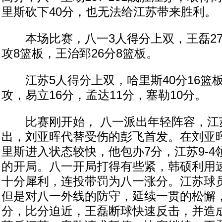
里斯砍下40分，也无法给江苏带来胜利。
本场比赛，八一3人得分上双，王磊27分
攻8篮板，王治郅26分8篮板。
江苏5人得分上双，哈里斯40分16篮板
攻，易立16分，孟达11分，塞勒10分。
比赛刚开始， 八一派出年轻阵容，江
出，刘亚晖代替受伤的彭飞首发。在刘亚
里斯进入状态较快，他包办7分，江苏9-
的开局。八一开局打得有些紧，韩硕利用
十分犀利，连投带罚为八一涨分。江苏球
但是对八一外线的防守，延续一贯的松懈
分，比分迫近，王磊断球快速反击，并造成犯