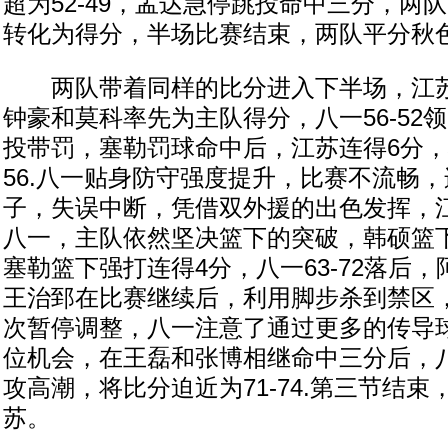
超为52-49，孟达急停跳投命中三分，两
转化为得分，半场比赛结束，两队平分秋色
两队带着同样的比分进入下半场，江苏
钟豪和莫科率先为主队得分，八一56-52
投带罚，塞勒罚球命中后，江苏连得6分，将
56.八一贴身防守强度提升，比赛不流畅
子，失误中断，凭借双外援的出色发挥，江苏
八一，主队依然坚决篮下的突破，韩硕篮下
塞勒篮下强打连得4分，八一63-72落后
王治郅在比赛继续后，利用脚步杀到禁区
次暂停调整，八一注意了通过更多的传导
位机会，在王磊和张博相继命中三分后，八
攻高潮，将比分迫近为71-74.第三节结束，
苏。