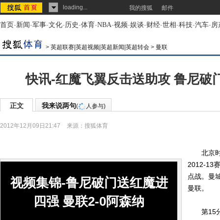
loading...
我的搜狐
邮件
首页
-
新闻
-
军事
-
文化
-
历史
-
体育
-
NBA
-
视频
-
娱谈
-
财经
-
世相
-
科技
-
汽车
-
房
>
英超联赛|英超视频|英超新闻|英超转会
>
曼联
快讯-红魔飞翼反击送助攻 鲁尼破门
正文
我来说两句
(
人参与)
2012年12月09日21:47
来源：
搜狐体育
北京时间
2012-
点战。曼
视频集锦-鲁尼破门送红魔进
曼联。
四强 曼联2-0阿森纳
第15分