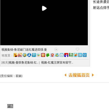
长途奔袭
射远点得手
视频集锦-鲁尼破门送红魔进四强 曼
转发至：
[相关]
视频-曼联鲁尼集锦 红..
|
视频-红魔王牌宣布留守..
(责任编辑：翟赫)
广告