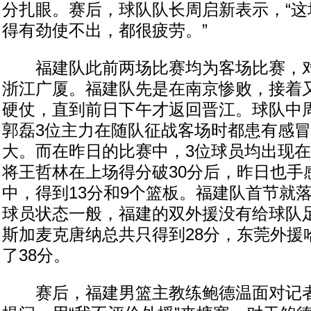
分扎眼。赛后，球队队长周启新表示，“这
得有劲使不出，都很疲劳。”
福建队此前两场比赛均为客场比赛，对
浙江广厦。福建队先是在南京惨败，接着
硬仗，直到前日下午才返回晋江。球队中
郭磊3位主力在随队征战客场时都患有感
大。而在昨日的比赛中，3位球员均出现
将王哲林在上场得分破30分后，昨日也手感
中，得到13分和9个篮板。福建队首节就
球员状态一般，福建的双外援没有给球队
斯加麦克唐纳总共只得到28分，东莞外援
了38分。
赛后，福建男篮主教练鲍德温面对记者