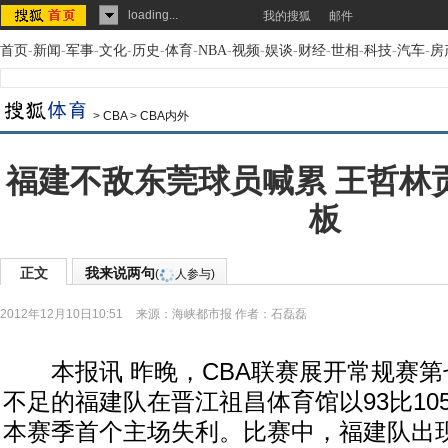
loading...
我的搜狐
邮件
首页
-
新闻
-
军事
-
文化
-
历史
-
体育
-
NBA
-
视频
-
娱谈
-
财经
-
世相
-
科技
-
汽车
-
房
>
CBA
>
CBA内外
福建不敌东莞球员喊累 王哲林贡
板
正文
我来说两句
(
人参与)
2012年12月10日10:51
来源：
海峡都市报
作者：石磊磊
本报讯 昨晚，CBA联赛展开常规赛第
不足的福建队在晋江祖昌体育馆以93比10
本赛季首个主场失利。比赛中，福建队出现