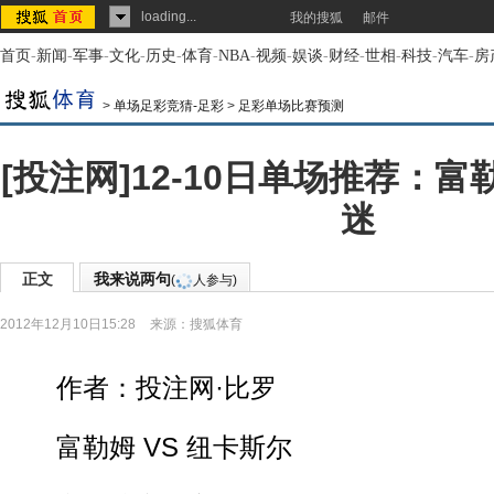
loading...
我的搜狐
邮件
首页
-
新闻
-
军事
-
文化
-
历史
-
体育
-
NBA
-
视频
-
娱谈
-
财经
-
世相
-
科技
-
汽车
-
房
>
单场足彩竞猜-足彩
>
足彩单场比赛预测
[投注网]12-10日单场推荐：
迷
正文
我来说两句
(
人参与)
2012年12月10日15:28
来源：
搜狐体育
作者：投注网·比罗
富勒姆 VS 纽卡斯尔