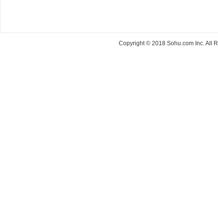
Copyright © 2018 Sohu.com Inc. Al