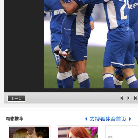
上一页
精彩推荐