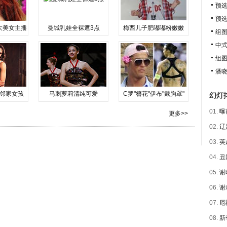
预
预
大美女主播
曼城乳娃全裸遮3点
梅西儿子肥嘟嘟粉嫩嫩
组
中式
组
潘晓
邻家女孩
马刺萝莉清纯可爱
C罗"簪花"伊布"戴胸罩"
幻灯
01.
曝
更多>>
02.
辽
03.
英
04.
丑
05.
谢
06.
谢
07.
厄
08.
新