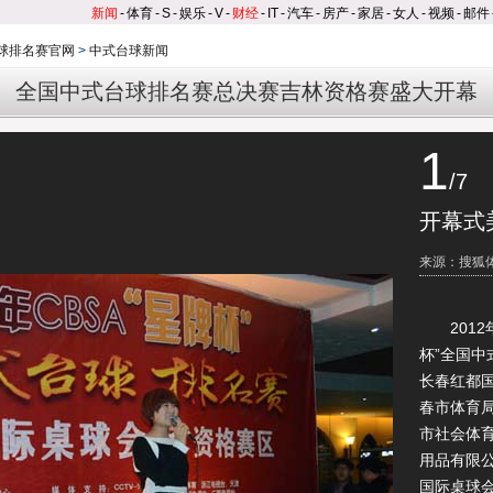
新闻
-
体育
-
S
-
娱乐
-
V
-
财经
-
IT
-
汽车
-
房产
-
家居
-
女人
-
视频
-
邮件
球排名赛官网
>
中式台球新闻
全国中式台球排名赛总决赛吉林资格赛盛大开幕
1
/7
开幕式
来源：搜狐
2012年
杯”全国
长春红都
春市体育
市社会体
用品有限
国际桌球