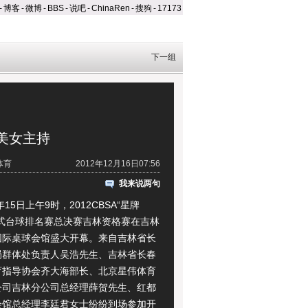
-
博客
-
微博
-
BBS
-
说吧
-
ChinaRen
-
搜狗
-
17173
下一组
美女主持
体育
2012年12月16日07:56
我来说两句
15日上午9时，2012CBSA“星牌
中式台球排名赛总决赛吉林资格赛在吉林
国际桌球会馆盛大开幕。来自吉林省长
局群体处负责人吴浩先生、吉林省长春
育指导协会齐大海部长、北京星伟体育
公司吉林分公司总经理薛贺先生、红都
会馆总经理李廷君女士纷纷到场参加开