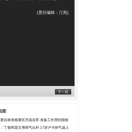
(责任编辑：汀苑)
下一页
组图
决赛吉林资格赛区开战在即 准备工作周到细致
：丁俊晖梁文博帅气出杆 17岁卢卡帅气逼人