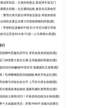
选赛冠军风采：王者拒绝悬念 新老球手造冷门
选赛图文回顾：北京重磅起航 秦皇岛完美收官
图：费雪出席天园台球球迷见面会 球迷热情高
台球排名赛总决赛兰州资格赛顺利闭幕(图)
图：亨德利足迹遍布中国 巨大号召力吸引球迷
婷为父庆贺60大寿 F1第一人马青骅出席(图)
排行
前国脚申思服刑演节目 穿民俗装表情诡异(图)
足门神迎娶大美女主播 足球版婚纱照爆笑(图)
超90后抖奶嫩模PK苍井空 童颜揉乳又摇臀(图)
闻！乳神曝梅西想花钱嫖她 胸夹手机走红(图)
晖自曝与洋妞女友分手 上节目与美女热聊(图)
莉尔透视装薄如细丝 露豪乳嘟红唇秀黑丝(图)
祖的妞儿果然GDS！不靠卖肉也能当女神(组图)
季十大或爆发球员：罗斯冲MVP 加索尔担重任