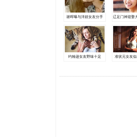
谢晖曝与洋妞女友分手
辽足门神迎娶
约翰逊女友野味十足
准状元女友似