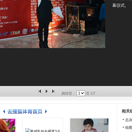
幕仪式。
跳转至：
页
1/7
相关
总
组图