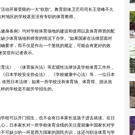
动开展受限的一大“软肋”。教育部体卫艺司司长王登峰不久
农村地区的学校甚至没有专职的体育教师。
健身条例》均对学校体育场地的建设和使用以及体育师资的配
缺少体育场地和师资的情况下办学。“如果国家在法律层面对
明确要求，而不仅是作出一个笼统的规定，可能会有更好的效
张笑世向记者表示。
育法》、《体育振兴法》等宏观性法律涉及学校体育工作外，
、《日本学校安全协会法》、《学校健康中心法》等，一位日本
说，依照日本法律，如果一所学校没有体育场、体育馆、游泳池
这样的学校是不能开学招生的。
学校可以开门招生，也不会有日本家长送孩子进去就读。在日
人心，日本家长对一所学校体育业绩的关注度就像中国家长对学
作不可缺少的一环是西方国家的国民共识，这还与职业体育与学