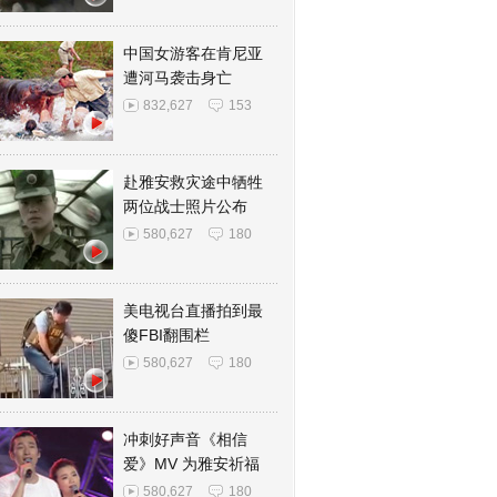
中国女游客在肯尼亚
遭河马袭击身亡
832,627
153
赴雅安救灾途中牺牲
两位战士照片公布
580,627
180
美电视台直播拍到最
傻FBI翻围栏
580,627
180
冲刺好声音《相信
爱》MV 为雅安祈福
580,627
180