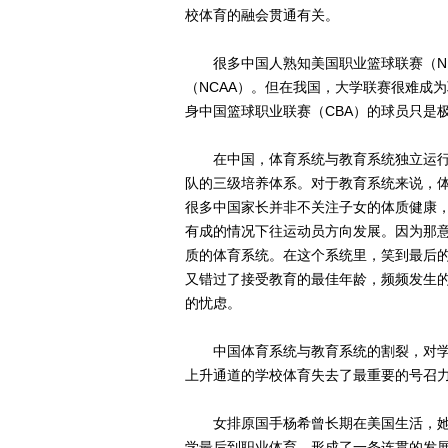
校体育的融会贯通有关。
很多中国人熟知美国职业篮球联赛（NB
（NCAA）。但在我国，大学联赛很难成
身中国篮球职业联赛（CBA）的球员只是
在中国，体育系统与教育系统独立运行
队的三级培养体系。对于教育系统来说，
很多中国家长并非不关注子女的体质健康
有成的情况下往运动员方向发展。因为那
质的体育系统。在这个系统里，笑到最后
又错过了接受教育的最佳年龄，频频发生
的忧虑。
中国体育系统与教育系统的割裂，对学
上升通道的学校体育失去了最重要的号召
女排原国手杨希曾长期在美国生活，她
学最后到职业体育，形成了一条连贯的发