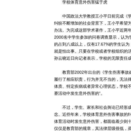
学校体育意外伤害猛于虎
中国政法大学教授王小平日前完成《学
纠纷不断增加的社会背景下，王小平希望
办法。为完成这部学术著作，王小平近两
2000名中学生参加的问卷调查显示，认
的占到八成以上，仅有17.67%的学生认
就是怕出事。只要在学校或者学校组织的活
孙云晓近日向记者表示，学校的无限责任成
教育部2002年出台的《学生伤害事故
履行了相应职责，行为并无不当的，无法律
体质、特定疾病或者异常心理状态，学校不
赛活动中发生意外伤害的”。
不过，学生、家长和社会舆论已经形成
念。近些年来，学校体育意外伤害事故的
体育活动时发生意外伤害，都面临着少则
仅仅是教育部的规章，其法律层级很低，