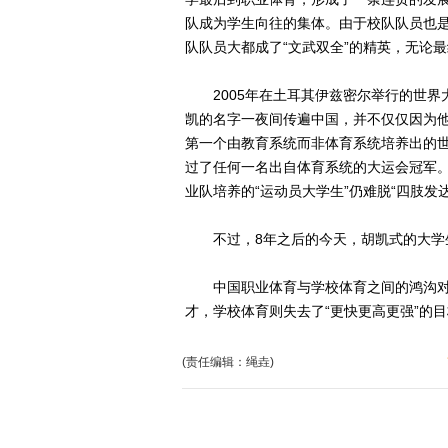
队成为学生向往的集体。由于校队队员也
队队员大都成了“文武双全”的精英，无论
2005年在土耳其伊兹密尔举行的世界大
凯的名字一夜间传遍中国，并不仅仅因为
第一个由教育系统而非体育系统培养出的
过了任何一名出自体育系统的大运会冠军
业队培养的“运动员大学生”仍难脱“四肢发
不过，8年之后的今天，胡凯式的大学生
中国职业体育与学校体育之间的鸿沟对于
才，学校体育则失去了“更快更高更强”的
(责任编辑：绳垚)