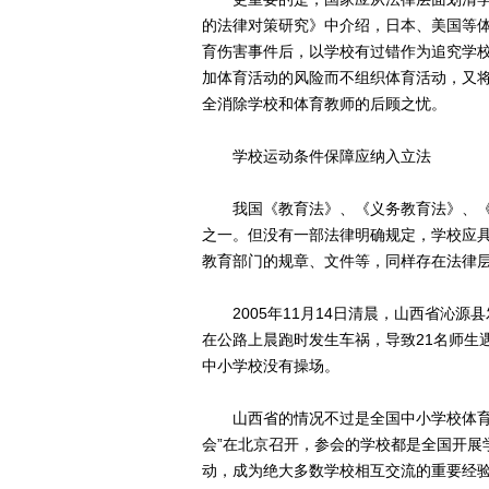
的法律对策研究》中介绍，日本、美国等
育伤害事件后，以学校有过错作为追究学
加体育活动的风险而不组织体育活动，又
全消除学校和体育教师的后顾之忧。
学校运动条件保障应纳入立法
我国《教育法》、《义务教育法》、《
之一。但没有一部法律明确规定，学校应
教育部门的规章、文件等，同样存在法律
2005年11月14日清晨，山西省沁源
在公路上晨跑时发生车祸，导致21名师生
中小学校没有操场。
山西省的情况不过是全国中小学校体育场
会”在北京召开，参会的学校都是全国开展
动，成为绝大多数学校相互交流的重要经