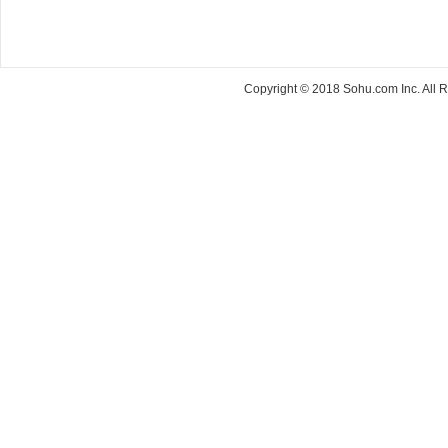
Copyright © 2018 Sohu.com Inc. Al