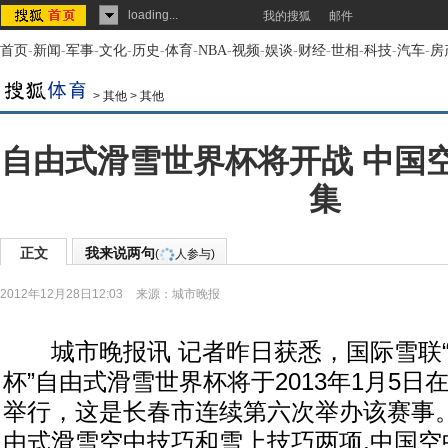
loading...
我的搜狐
邮件
首页
-
新闻
-
军事
-
文化
-
历史
-
体育
-
NBA
-
视频
-
娱谈
-
财经
-
世相
-
科技
-
汽车
-
房
>
其他
>
其他
自由式滑雪世界杯将开战 中国
集
正文
我来说两句
(
人参与)
2012年12月28日12:03
来源：
城市晚报
城市晚报讯 记者昨日获悉，国际雪联“20
杯”自由式滑雪世界杯将于2013年1月5
举行，这是长春市连续第六次举办该赛事
由式滑雪空中技巧和雪上技巧两项,中国空