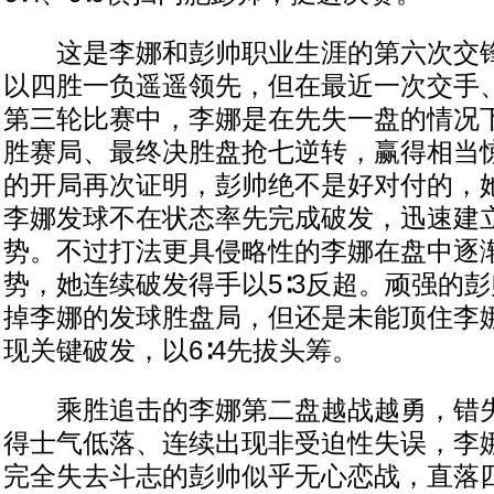
这是李娜和彭帅职业生涯的第六次交锋
以四胜一负遥遥领先，但在最近一次交手
第三轮比赛中，李娜是在先失一盘的情况
胜赛局、最终决胜盘抢七逆转，赢得相当
的开局再次证明，彭帅绝不是好对付的，
李娜发球不在状态率先完成破发，迅速建立
势。不过打法更具侵略性的李娜在盘中逐
势，她连续破发得手以5∶3反超。顽强的
掉李娜的发球胜盘局，但还是未能顶住李
现关键破发，以6∶4先拔头筹。
乘胜追击的李娜第二盘越战越勇，错失
得士气低落、连续出现非受迫性失误，李
完全失去斗志的彭帅似乎无心恋战，直落