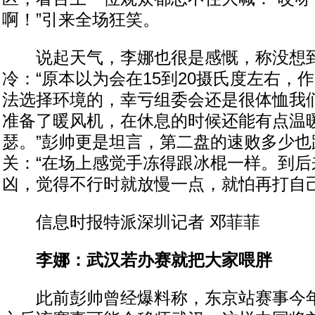
啊！”引来全场狂笑。
说起天气，李娜也很是感慨，称没想
冷：“原本以为会在15到20摄氏度左右，
法选择环境的，幸亏组委会还是很体恤我
准备了暖风机，在休息的时候还能有点温
瑟。”彭帅更是坦言，第二盘的速败多少也
关：“在场上感觉手冻得跟冰棍一样。到后
凶，觉得不行时就放慢一点，就怕再打自己
信息时报特派深圳记者 邓菲菲
李娜：武汉若办赛就把大家喂胖
此前彭帅曾经爆料称，东京站赛事今年