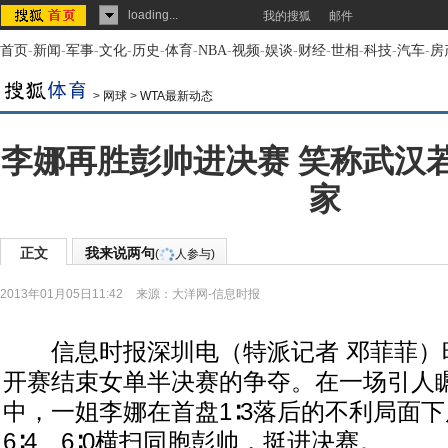
loading...
我的搜狐
邮件
首页
-
新闻
-
军事
-
文化
-
历史
-
体育
-
NBA
-
视频
-
娱谈
-
财经
-
世相
-
科技
-
汽车
-
房
>
网球
>
WTA最新动态
李娜再胜彭帅进决赛 笑称武汉
家
正文
我来说两句
(
人参与)
2013年01月05日11:42
来源：
大洋网-信息时报
信息时报深圳电（特派记者 邓菲菲）昨
开赛结束女单半决赛的争夺。在一场引人
中，一姐李娜在首盘1∶3落后的不利局面
6∶4、6∶0横扫同胞彭帅，挺进决赛。