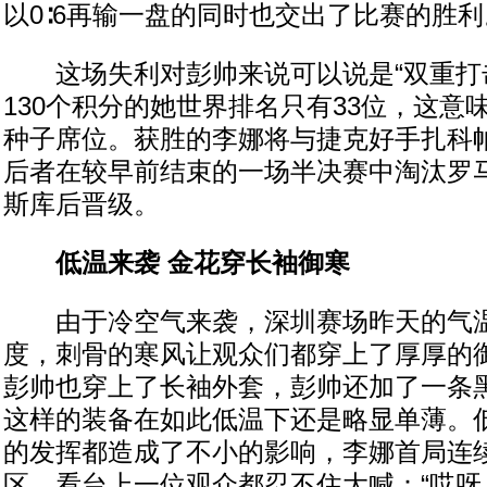
以0∶6再输一盘的同时也交出了比赛的胜利
这场失利对彭帅来说可以说是“双重打击
130个积分的她世界排名只有33位，这意
种子席位。获胜的李娜将与捷克好手扎科
后者在较早前结束的一场半决赛中淘汰罗
斯库后晋级。
低温来袭 金花穿长袖御寒
由于冷空气来袭，深圳赛场昨天的气温
度，刺骨的寒风让观众们都穿上了厚厚的
彭帅也穿上了长袖外套，彭帅还加了一条
这样的装备在如此低温下还是略显单薄。
的发挥都造成了不小的影响，李娜首局连
区，看台上一位观众都忍不住大喊：“哎呀