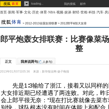
loading...
我的搜狐
邮件
首页
-
新闻
-
军事
-
文化
-
历史
-
体育
-
NBA
-
视频
-
娱谈
-
财经
-
世相
-
科技
-
汽车
-
房
>
2012-2013全国女排联赛
>
2012郎平&恒大女排
郎平炮轰女排联赛：比赛像菜场
整
正文
我来说两句
(
人参与)
2013年01月07日05:36
来源：
新华报业网-扬子晚报
先是1∶3输给了浙江，接着又以同样的
大女排近期已经遭遇了两连败。对此，昨
会上郎平很无奈：“现在打比赛就像去菜市
别快，球队根本没有时间在体能上和配合上