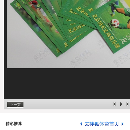
上一页
精彩推荐