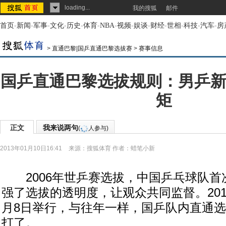
loading...
我的搜狐
邮件
首页
-
新闻
-
军事
-
文化
-
历史
-
体育
-
NBA
-
视频
-
娱谈
-
财经
-
世相
-
科技
-
汽车
-
房
>
直通巴黎|国乒直通巴黎选拔赛
>
赛事信息
国乒直通巴黎选拔规则：男乒新
矩
正文
我来说两句
(
人参与)
2013年01月10日16:41
来源：
搜狐体育
作者：蜡笔小新
2006年世乒赛选拔，中国乒乓球队首
强了选拔的透明度，让观众共同监督。201
月8日举行，与往年一样，国乒队内直通
打了。