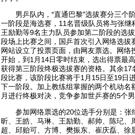
男乒队内，“直通巴黎”选拔赛分三个阶
一阶段是海选赛，11名晋级队员将与张继
王励勤等9名主力队员参加第二阶段的选
段场上比赛之间，国乒首次引入网络选拔
网站设立了投票页面，由网友票选。网络投
开始，到1月14日零时结束，选出得票最
获得第三阶段终极选拔赛的资格。其余17
段比赛，该阶段比赛将于1月15日至19日
下一阶段。加上教练组掌握的两个机动名额
月进行终极对决，竞争参加世乒赛的5个
参加网络票选的20位选手分别是：张
昕、王皓、马琳、王励勤、郝帅、陈玘、
超、邱贻可、方博、樊振东、崔庆磊、徐