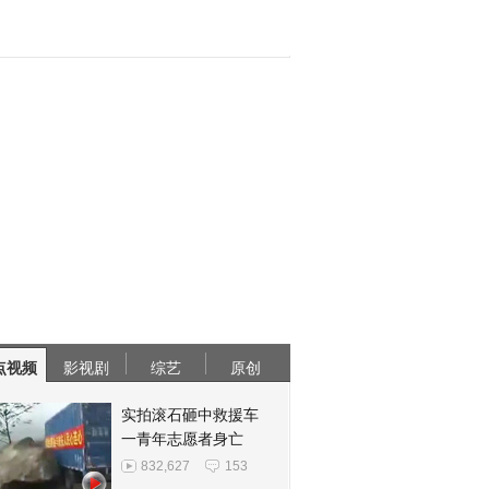
点视频
影视剧
综艺
原创
实拍滚石砸中救援车
一青年志愿者身亡
832,627
153