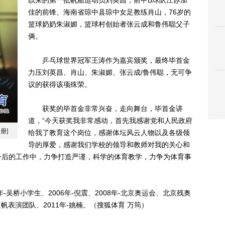
以来的第一批帆船运动员刘英昌，前甲B球队江苏加
佳的前锋、海南省琼中县琼中女足教练肖山，76岁的
篮球奶奶朱淑媚，篮球村创始者张云成和鲁伟聪父子
俩。
乒乓球世界冠军王涛作为嘉宾颁奖，最终毕首金
力压刘英昌、肖山、朱淑媚、张云成/鲁伟聪，无可争
议的获得该项殊荣。
获奖的毕首金非常兴奋，走向舞台，毕首金讲
道，“今天获奖我非常感动，首先我感谢党和人民政府
册]
给我了教育这个岗位，感谢体坛风云人物以及各级领
导的厚爱，感谢我们学校的领导和教师对我的关心和
今后的工作中，力争打造严谨，科学的体育教学，力争为体育事
吴桥小学生、2006年-倪震、2008年-北京奥运会、北京残奥
之帆表演团队、2011年-姚楠。（搜狐体育 万筠）