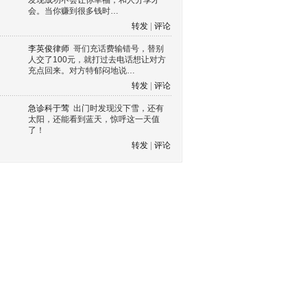
发现成功不会让你幸福，和人分享才
会。当你赚到很多钱时…
转发
|
评论
李英俊律师
哥们充话费输错号，替别
人交了100元，就打过去电话想让对方
充点回来。对方特郁闷地说…
转发
|
评论
急诊科于莺
出门时发现没下雪，还有
太阳，还能看到蓝天，惊呼这一天值
了！
转发
|
评论