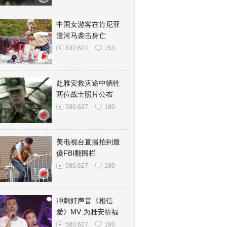
中国女游客在肯尼亚
遭河马袭击身亡
832,627
153
赴雅安救灾途中牺牲
两位战士照片公布
580,627
180
美电视台直播拍到最
傻FBI翻围栏
580,627
180
冲刺好声音《相信
爱》MV 为雅安祈福
580,627
180