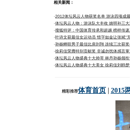
相关新闻：
·
2012体坛风云人物获奖名单 游泳四项成
·
体坛风云人物：游泳队大丰收 姚明补三大
·
搜狐特评：中国体育传承和超越 榜样传递
·
叶诗文获最佳女运动员 惜字如金让张斌“无
·
孙杨蝉联男子最佳比肩刘翔 连续三次获奖
·
徐莉佳荣膺特别贡献奖 非诚勿扰体感言掌
·
体坛风云人物盛典十大帅哥 林丹孙杨领衔
·
体坛风云人物盛典十大美女 徐莉佳刘鸥