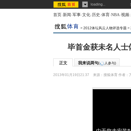
loading...
首页
-
新闻
-
军事
-
文化
-
历史
-
体育
-
NBA
-
视频
-
>
2012体坛风云人物评选专题
>
毕首金获未名人士
正文
我来说两句
(
人参与)
2013年01月19日21:37
来源：
搜狐体育
作者：
由于您未安装f