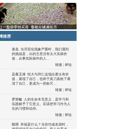
博推荐
袁岳
当浮层化现象严重时，我们遇到
的挑战是，出的主意没有太大实操价
值，从事实际操作的人…
转发
|
评论
足夜王涛
恒大与拜仁这场比赛太有价
值，展现了自己，也终于真刀真枪下看
清了自己，更成为一把标尺…
转发
|
评论
罗崇敏
人的生命本无意义，是学习和
实践赋予了它意义。应该把学习作为人
生的习惯和信仰。
转发
|
评论
陆琪
幸福是什么？当你功成名就时，