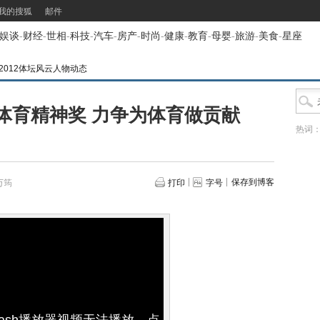
我的搜狐
邮件
娱谈
-
财经
-
世相
-
科技
-
汽车
-
房产
-
时尚
-
健康
-
教育
-
母婴
-
旅游
-
美食
-
星座
2012体坛风云人物动态
体育精神奖 力争为体育做贡献
热词
保存到博客
万筠
打印
字号
lash播放器视频无法播放，点