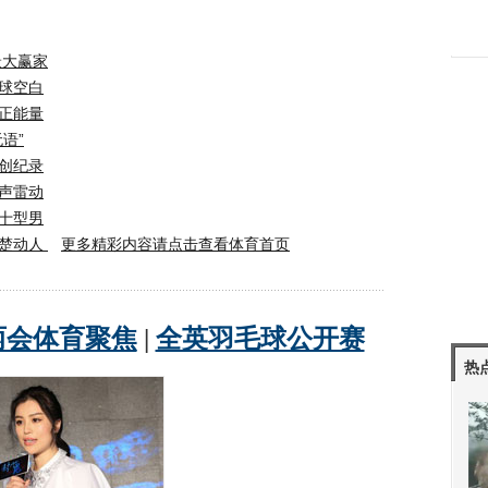
最大赢家
球空白
正能量
语”
创纪录
声雷动
十型男
楚楚动人
更多精彩内容请点击查看体育首页
热