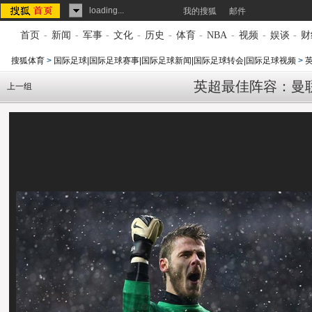
loading...
我的搜狐
邮件
首页
-
新闻
-
军事
-
文化
-
历史
-
体育
-
NBA
-
视频
-
娱谈
-
财
搜狐体育
>
国际足球|国际足球赛事|国际足球新闻|国际足球转会|国际足球视频
>
英超最佳阵容：曼联
上一组