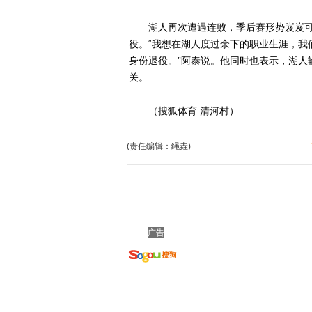
湖人再次遭遇连败，季后赛形势岌岌可
役。“我想在湖人度过余下的职业生涯，我
身份退役。”阿泰说。他同时也表示，湖人
关。
（搜狐体育 清河村）
(责任编辑：绳垚)
广告