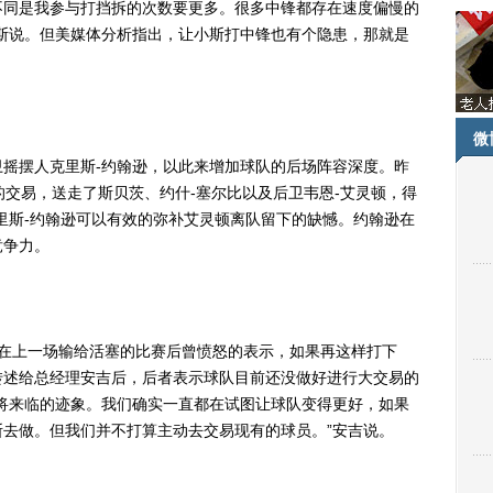
不同是我参与打挡拆的次数要更多。很多中锋都存在速度偏慢的
斯说。但美媒体分析指出，让小斯打中锋也有个隐患，那就是
微
摆人克里斯-约翰逊，以此来增加球队的后场阵容深度。昨
的交易，送走了斯贝茨、约什-塞尔比以及后卫韦恩-艾灵顿，得
里斯-约翰逊可以有效的弥补艾灵顿离队留下的缺憾。约翰逊在
竞争力。
上一场输给活塞的比赛后曾愤怒的表示，如果再这样打下
转述给总经理安吉后，后者表示球队目前还没做好进行大交易的
将来临的迹象。我们确实一直都在试图让球队变得更好，如果
去做。但我们并不打算主动去交易现有的球员。”安吉说。