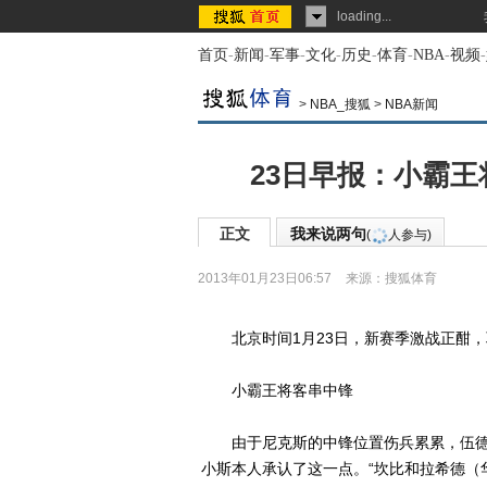
loading...
首页
-
新闻
-
军事
-
文化
-
历史
-
体育
-
NBA
-
视频
-
>
NBA_搜狐
>
NBA新闻
23日早报：小霸王
正文
我来说两句
(
人参与)
2013年01月23日06:57
来源：
搜狐体育
北京时间1月23日，新赛季激战正酣，
小霸王将客串中锋
由于尼克斯的中锋位置伤兵累累，伍德森
小斯本人承认了这一点。“坎比和拉希德（