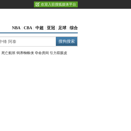
欢迎入驻搜狐媒体平台
NBA
|
CBA
|
中超
|
亚冠
|
足球
|
综合
：
死亡航班
饲养蜘蛛侠
夺命房间
引力双眼皮