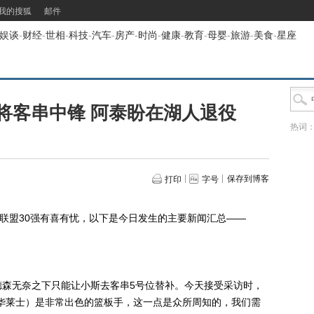
我的搜狐
邮件
娱谈
-
财经
-
世相
-
科技
-
汽车
-
房产
-
时尚
-
健康
-
教育
-
母婴
-
旅游
-
美食
-
星座
将客串中锋 阿泰盼在湖人退役
热词
保存到博客
打印
字号
联盟30强有喜有忧，以下是今日发生的主要新闻汇总——
无奈之下只能让小斯去客串5号位替补。今天接受采访时，
华莱士）是非常出色的篮板手，这一点是众所周知的，我们需