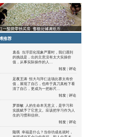
博推荐
袁岳
当浮层化现象严重时，我们遇到
的挑战是，出的主意没有太大实操价
值，从事实际操作的人…
转发
|
评论
足夜王涛
恒大与拜仁这场比赛太有价
值，展现了自己，也终于真刀真枪下看
清了自己，更成为一把标尺…
转发
|
评论
罗崇敏
人的生命本无意义，是学习和
实践赋予了它意义。应该把学习作为人
生的习惯和信仰。
转发
|
评论
陆琪
幸福是什么？当你功成名就时，