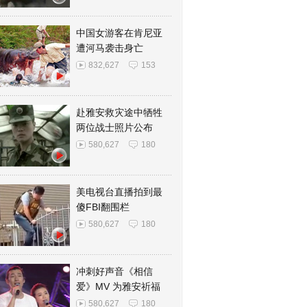
中国女游客在肯尼亚
遭河马袭击身亡
832,627
153
赴雅安救灾途中牺牲
两位战士照片公布
580,627
180
美电视台直播拍到最
傻FBI翻围栏
580,627
180
冲刺好声音《相信
爱》MV 为雅安祈福
580,627
180