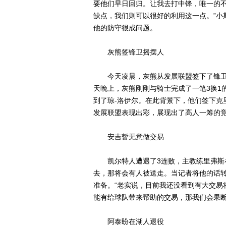
要他们早日回归。让我去打中锋，唯一的
缺点，我们则可以很好的利用这一点。”小
他的防守很成问题。
灰熊签锋卫摇摆人
今天凌晨，灰熊从发展联盟签下了锋卫摇
天晚上，灰熊刚刚与骑士完成了一笔3换1
到了琼-洛伊尔。在此背景下，他们签下克
发展联盟表现出彩，展现出了高人一筹的
安吉暂无意做交易
凯尔特人遭遇了3连败，主教练里弗斯在
去，那将会有人被送走。当记者将他的话
准备。“老实说，目前我还没看到有大交易
能有给球队带来帮助的交易，那我们会果断
阿泰盼在湖人退役