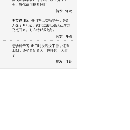
发现成功不会让你幸福，和人分享才
会。当你赚到很多钱时…
转发
|
评论
李英俊律师
哥们充话费输错号，替别
人交了100元，就打过去电话想让对方
充点回来。对方特郁闷地说…
转发
|
评论
急诊科于莺
出门时发现没下雪，还有
太阳，还能看到蓝天，惊呼这一天值
了！
转发
|
评论