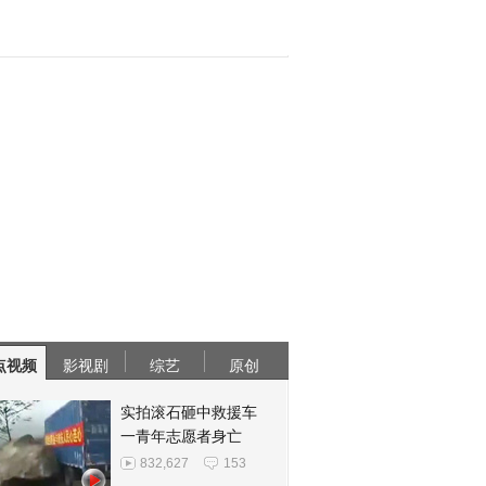
点视频
影视剧
综艺
原创
实拍滚石砸中救援车
一青年志愿者身亡
832,627
153