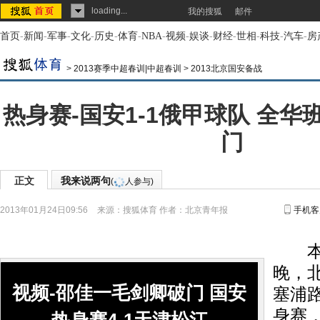
loading...
我的搜狐
邮件
首页
-
新闻
-
军事
-
文化
-
历史
-
体育
-
NBA
-
视频
-
娱谈
-
财经
-
世相
-
科技
-
汽车
-
房
>
2013赛季中超春训|中超春训
>
2013北京国安备战
热身赛-国安1-1俄甲球队 全
门
正文
我来说两句
(
人参与)
2013年01月24日09:56
来源：
搜狐体育
作者：北京青年报
手机客
本报
晚，
视频-邵佳一毛剑卿破门 国安
塞浦
身赛