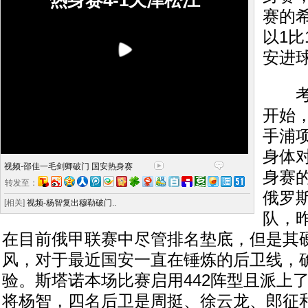
热身赛4-1天津松江
赛的
以1
安进
考虑
开始
手浦
身体
视频-邵佳一毛剑卿破门 国安热身赛
身赛
转发至：
俄罗
[相关]
视频-杨智复出穆勒破门..
队，
在目前俄甲联赛中尽管排名垫底，但是其
风，对于最近国安一直在锤炼的后卫线，
验。斯塔诺本场比赛启用442阵型且派上
将杨智，四名后卫是周挺、徐云龙、郎征