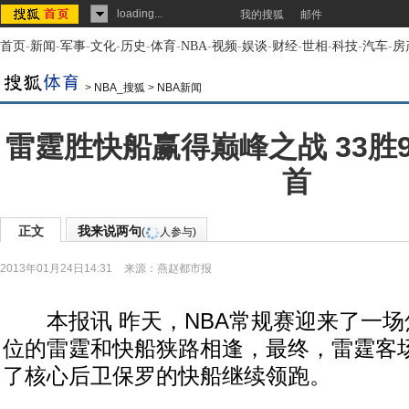
loading...
我的搜狐
邮件
首页
-
新闻
-
军事
-
文化
-
历史
-
体育
-
NBA
-
视频
-
娱谈
-
财经
-
世相
-
科技
-
汽车
-
房
>
NBA_搜狐
>
NBA新闻
雷霆胜快船赢得巅峰之战 33胜
首
正文
我来说两句
(
人参与)
2013年01月24日14:31
来源：
燕赵都市报
本报讯 昨天，NBA常规赛迎来了一场
位的雷霆和快船狭路相逢，最终，雷霆客场1
了核心后卫保罗的快船继续领跑。