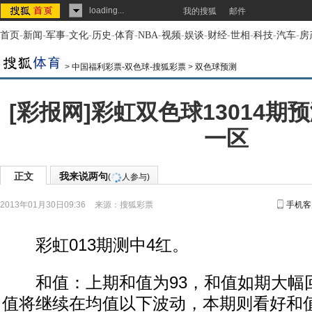
loading...
我的搜狐
邮件
首页
-
新闻
-
军事
-
文化
-
历史
-
体育
-
NBA
-
视频
-
娱谈
-
财经
-
世相
-
科技
-
汽车
-
房
>
中国福利彩票-双色球-搜狐彩票
>
双色球预测
[彩报网]彩虹双色球13014期
一区
正文
我来说两句
(
人参与)
2013年01月30日09:36
来源：
搜狐彩票
手机客
彩虹013期测中4红。
和值：上期和值为93，和值如期大幅
值将继续在均值以下波动，本期则看好和