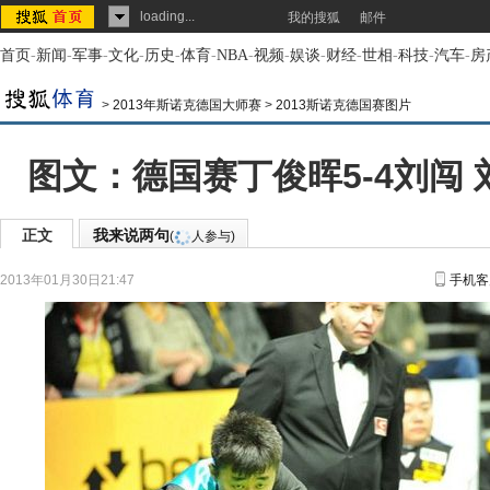
loading...
我的搜狐
邮件
首页
-
新闻
-
军事
-
文化
-
历史
-
体育
-
NBA
-
视频
-
娱谈
-
财经
-
世相
-
科技
-
汽车
-
房
>
2013年斯诺克德国大师赛
>
2013斯诺克德国赛图片
图文：德国赛丁俊晖5-4刘闯
正文
我来说两句
(
人参与)
2013年01月30日21:47
手机客