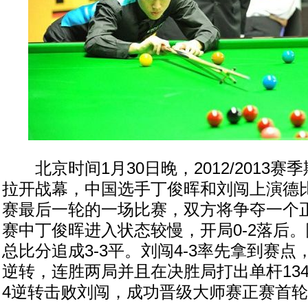
北京时间1月30日晚，2012/2013赛
拉开战幕，中国选手丁俊晖和刘闯上演德
赛最后一轮的一场比赛，双方将争夺一个正
赛中丁俊晖进入状态较慢，开局0-2落后
总比分追成3-3平。刘闯4-3率先拿到赛
逆转，连胜两局并且在决胜局打出单杆134
4逆转击败刘闯，成功晋级大师赛正赛首