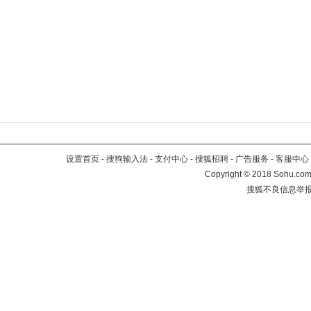
设置首页
-
搜狗输入法
-
支付中心
-
搜狐招聘
-
广告服务
-
客服中心
Copyright
©
2018 Sohu.com 
搜狐不良信息举