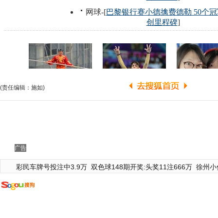
(责任编辑：施如)
广告
彩民车牌号投注中3.9万
双色球148期开奖:头奖11注666万
徐州小