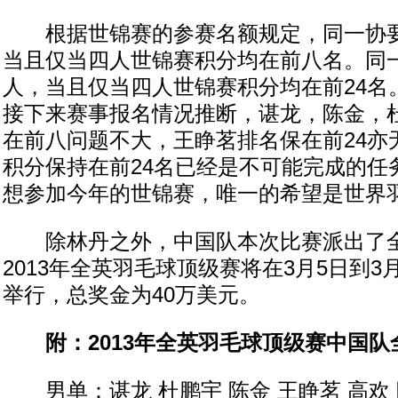
根据世锦赛的参赛名额规定，同一协要
当且仅当四人世锦赛积分均在前八名。同
人，当且仅当四人世锦赛积分均在前24名
接下来赛事报名情况推断，谌龙，陈金，
在前八问题不大，王睁茗排名保在前24亦
积分保持在前24名已经是不可能完成的任
想参加今年的世锦赛，唯一的希望是世界
除林丹之外，中国队本次比赛派出了全
2013年全英羽毛球顶级赛将在3月5日到3
举行，总奖金为40万美元。
附：2013年全英羽毛球顶级赛中国
男单：谌龙 杜鹏宇 陈金 王睁茗 高欢