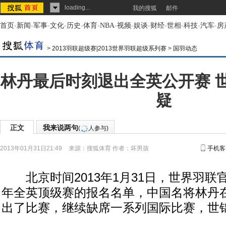
loading...
我的搜狐
邮件
首页
-
新闻
-
军事
-
文化
-
历史
-
体育
-
NBA
-
视频
-
娱谈
-
财经
-
世相
-
科技
-
汽车
-
房
>
2013羽联超级赛|2013世界羽联超级系列赛
>
国羽动态
林丹最后时刻退出全英公开赛 
疑
正文
我来说两句
(
人参与)
2013年01月31日21:49
来源：
搜狐体育
作者：坏男孩
手机客
北京时间2013年1月31日，世界羽联官
年全英顶级赛的报名名单，中国名将林丹
出了比赛，继续缺席一系列国际比赛，世