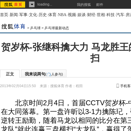
loading...
我的搜狐
邮件
首页
-
新闻
-
军事
-
文化
-
历史
-
体育
-
NBA
-
视频
-
娱谈
-
财经
-
世相
-
科技
-
汽车
-
房
>
乒乓球
>
乒乓球最新动态
贺岁杯-张继科擒大力 马龙胜王
扫
正文
我来说两句
(
人参与)
2013年02月04日15:50
来源：
搜狐体育
作者：程田
手机客
北京时间2月4日，首届CCTV贺岁杯-
在大同落幕。第一盘许昕以3-1力擒陈玘，
逆转王励勤，随着马龙以相同的比分在第三
龙队”就此连赢三盘横扫“大龙队”，赢得了