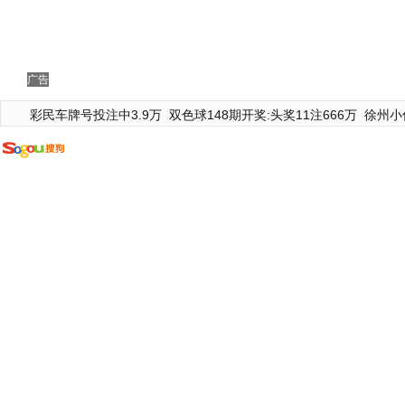
广告
彩民车牌号投注中3.9万
双色球148期开奖:头奖11注666万
徐州小