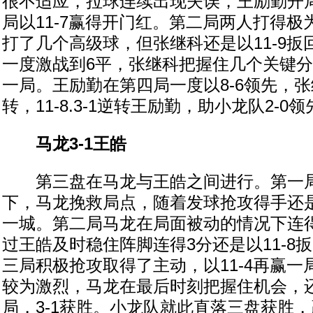
很不适应，拉球连续出现失误，王励勤开局
局以11-7赢得开门红。第二局两人打得
打了几个高级球，但张继科还是以11-9
一度激战到6平，张继科把握住几个关键分以
一局。王励勤在第四局一度以8-6领先，
转，11-8.3-1逆转王励勤，助小龙队2-0领
马龙3-1王皓
第三盘在马龙与王皓之间进行。第一局在
下，马龙挽救局点，随着发球抢攻得手还是以
一城。第二局马龙在局面被动的情况下连得
过王皓及时稳住阵脚连得3分还是以11-8
三局积极抢攻取得了主动，以11-4再赢
较为激烈，马龙在最后时刻把握住机会，还是
局，3-1获胜。小龙队就此直落三盘获胜