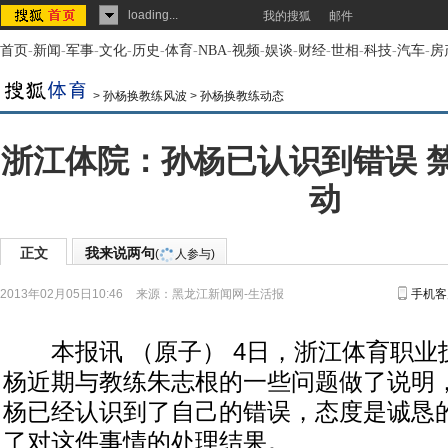
loading...
我的搜狐
邮件
首页
-
新闻
-
军事
-
文化
-
历史
-
体育
-
NBA
-
视频
-
娱谈
-
财经
-
世相
-
科技
-
汽车
-
房
>
孙杨换教练风波
>
孙杨换教练动态
浙江体院：孙杨已认识到错误 
动
正文
我来说两句
(
人参与)
2013年02月05日10:46
来源：
黑龙江新闻网-生活报
手机客
本报讯 （原子） 4日，浙江体育职业
杨近期与教练朱志根的一些问题做了说明
杨已经认识到了自己的错误，态度是诚恳
了对这件事情的处理结果。