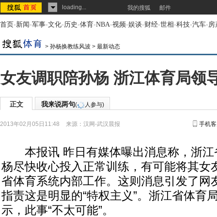
loading...
我的搜狐
邮件
首页
-
新闻
-
军事
-
文化
-
历史
-
体育
-
NBA
-
视频
-
娱谈
-
财经
-
世相
-
科技
-
汽车
-
房
>
孙杨换教练风波
>
最新动态
女友调职陪孙杨 浙江体育局领导
正文
我来说两句
(
人参与)
2013年02月05日11:48
来源：
汉网-武汉晨报
手机客
本报讯 昨日有媒体曝出消息称，浙江
杨尽快收心投入正常训练，有可能将其女
省体育系统内部工作。这则消息引发了网
指责这是明显的“特权主义”。浙江省体育
示，此事“不太可能”。