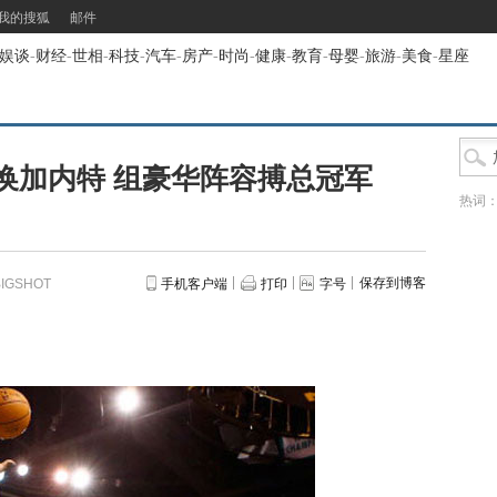
我的搜狐
邮件
娱谈
-
财经
-
世相
-
科技
-
汽车
-
房产
-
时尚
-
健康
-
教育
-
母婴
-
旅游
-
美食
-
星座
换加内特 组豪华阵容搏总冠军
热词
保存到博客
GSHOT
手机客户端
打印
字号