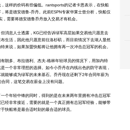
样的价码有些偏低。rantsports的记者卡恩表示，在快船
，将是德安德鲁-乔丹。此前ESPN专家华莱士曾分析，快船仅
实，需要将德安德鲁乔丹放入交易才有机会。
消息人士透露，KG已经告诉绿军高层如果交易他只愿意去
里布生活，因此他只愿意前往洛杉矶，而目前情况下去湖人显然
内特来说，如果加盟快船将让他拥有再一次冲击总冠军的机会。
朗多、布拉德利、杰夫-格林年轻球员的情况下，用加内特
然是一个非常理想的选择。如今小乔丹在内线出色的防守表现，
琢就能够成为绿军的未来基石。乔丹现在还剩下2年合同年薪为
0万的合同，这笔交易在薪金上没有问题。
一个年轻中锋的同时，得到的是在未来两年里拥有冲击总冠军
冠已经非常接近，需要的就是一个真正拥有总冠军经验，能够带
对于快船将是最合适时刻的最合适的球员。