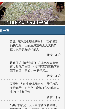
博推荐
袁岳
当浮层化现象严重时，我们遇到
的挑战是，出的主意没有太大实操价
值，从事实际操作的人…
转发
|
评论
足夜王涛
恒大与拜仁这场比赛太有价
值，展现了自己，也终于真刀真枪下看
清了自己，更成为一把标尺…
转发
|
评论
罗崇敏
人的生命本无意义，是学习和
实践赋予了它意义。应该把学习作为人
生的习惯和信仰。
转发
|
评论
陆琪
幸福是什么？当你功成名就时，