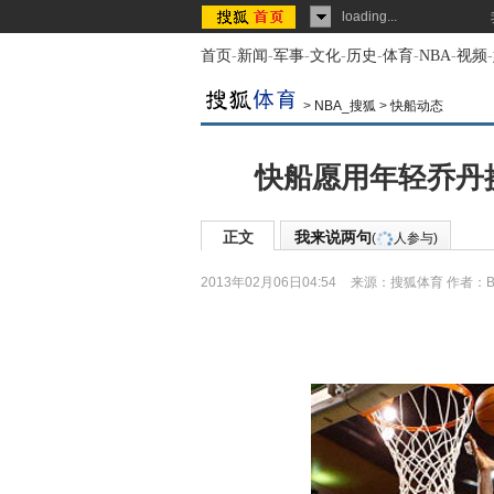
loading...
首页
-
新闻
-
军事
-
文化
-
历史
-
体育
-
NBA
-
视频
-
>
NBA_搜狐
>
快船动态
快船愿用年轻乔丹
正文
我来说两句
(
人参与)
2013年02月06日04:54
来源：
搜狐体育
作者：BI