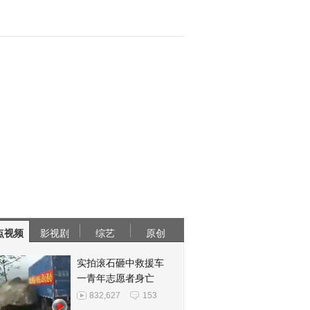
点视频
影视剧
综艺
原创
实拍滚石砸中救援车
一青年志愿者身亡
832,627
153