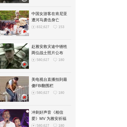
中国女游客在肯尼亚
遭河马袭击身亡
832,627
153
赴雅安救灾途中牺牲
两位战士照片公布
580,627
180
美电视台直播拍到最
傻FBI翻围栏
580,627
180
冲刺好声音《相信
爱》MV 为雅安祈福
580,627
180