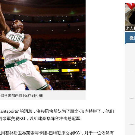
微
船愿换来加内特
[保存到相册]
tsports”的消息，洛杉矶快船队为了凯文-加内特拼了，他们
与绿军交易KG，以组建豪华阵容冲击总冠军。
替补后卫布莱索与卡隆-巴特勒来交易KG，对于一位依然有