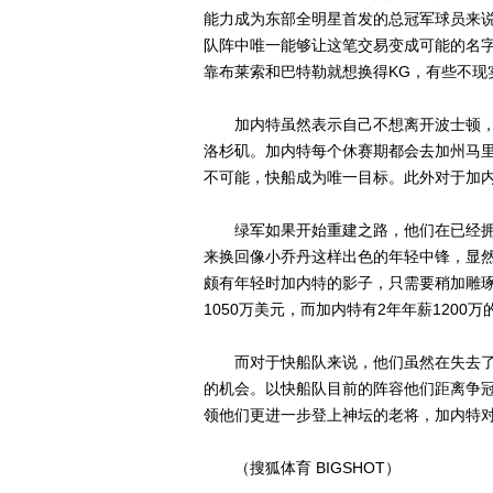
能力成为东部全明星首发的总冠军球员来说，这
队阵中唯一能够让这笔交易变成可能的名字
靠布莱索和巴特勒就想换得KG，有些不现
加内特虽然表示自己不想离开波士顿，但
洛杉矶。加内特每个休赛期都会去加州马
不可能，快船成为唯一目标。此外对于加
绿军如果开始重建之路，他们在已经拥有
来换回像小乔丹这样出色的年轻中锋，显
颇有年轻时加内特的影子，只需要稍加雕
1050万美元，而加内特有2年年薪120
而对于快船队来说，他们虽然在失去了
的机会。以快船队目前的阵容他们距离争
领他们更进一步登上神坛的老将，加内特
（搜狐体育 BIGSHOT）