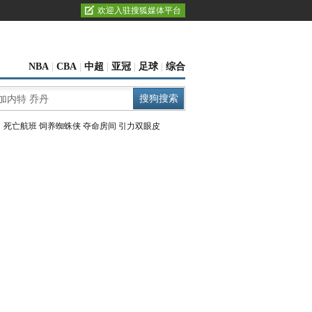
欢迎入驻搜狐媒体平台
NBA
|
CBA
|
中超
|
亚冠
|
足球
|
综合
：
死亡航班
饲养蜘蛛侠
夺命房间
引力双眼皮