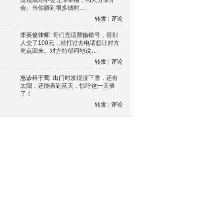
发现成功不会让你幸福，和人分享才
会。当你赚到很多钱时…
转发
|
评论
李英俊律师
哥们充话费输错号，替别
人交了100元，就打过去电话想让对方
充点回来。对方特郁闷地说…
转发
|
评论
急诊科于莺
出门时发现没下雪，还有
太阳，还能看到蓝天，惊呼这一天值
了！
转发
|
评论