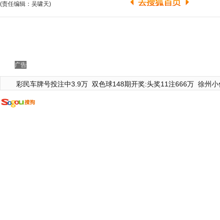
(责任编辑：吴啸天)
广告
彩民车牌号投注中3.9万
双色球148期开奖:头奖11注666万
徐州小