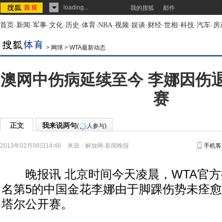
loading...
我的搜狐
邮件
首页
-
新闻
-
军事
-
文化
-
历史
-
体育
-
NBA
-
视频
-
娱谈
-
财经
-
世相
-
科技
-
汽车
-
房
>
网球
>
WTA最新动态
澳网中伤病延续至今 李娜因伤
赛
正文
我来说两句
(
人参与)
2013年02月08日14:48
来源：
解放网-新闻晚报
手机客
晚报讯 北京时间今天凌晨，WTA官方
名第5的中国金花李娜由于脚踝伤势未痊
塔尔公开赛。