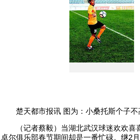
楚天都市报讯 图为：小桑托斯个子不
（记者蔡毅）当湖北武汉球迷欢欢喜喜
卓尔俱乐部春节期间却是一番忙碌。继2月