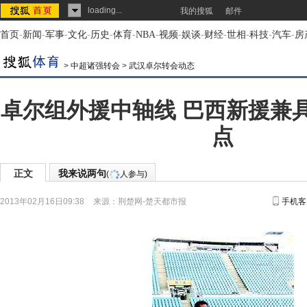
loading...
我的搜狐
邮件
首页
-
新闻
-
军事
-
文化
-
历史
-
体育
-
NBA
-
视频
-
娱谈
-
财经
-
世相
-
科技
-
汽车
-
房
>
中超诸强转会
>
武汉卓尔转会动态
卓尔组外援中轴线 巴西新援兼
点
正文
我来说两句
(
人参与)
2013年02月16日09:38
来源：
荆楚网-楚天都市报
手机客