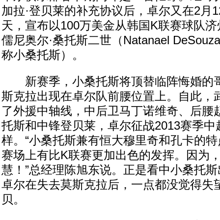
加拉·登贝莱的补充协议后，卓尔又在2月1
天，宣布以100万美金从韩国K联赛球队
儒尼奥尔·桑托斯二世（Natanael DeSouza S
称小桑托斯）。
新赛季，小桑托斯将顶替临阵悔婚的哥
斯克拉出现在卓尔队前腰位置上。自此，
了外援中轴线，中后卫马丁诺维奇、后腰
托斯和中锋登贝莱，卓尔征战2013赛季
样。“小桑托斯兼有恒大穆里奇和孔卡的特
赛场上有比K联赛更加出色的发挥。因为
慧！”总经理陈旭东说。正是看中小桑托斯
卓尔在失去莫斯克拉后，一点都没觉得失
贝。