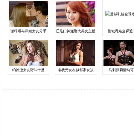
谢晖曝与洋妞女友分手
辽足门神迎娶大美女主播
曼城乳娃全裸遮
约翰逊女友野味十足
准状元女友似邻家女孩
马刺萝莉清纯可