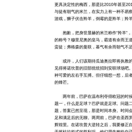
更具决定性的梅西，那是比2010年甚至2
与徒有朝气的米兰，在实力上有一种不易
游戏，狮子伏击羚羊，倒霉的是羚羊；羚
抱歉，把身世显赫的米兰称作“羚羊”，
的称号？穆里尼奥的皇马，霸道有余而王
蛮徒；弗格森的曼联，暮气有余而朝气不
或许，人们该期待瓜迪奥拉即将执教的
见得将诺坎普的旧部统统招到安联球场吧。
种可爱的左右手互搏。但仔细想一想，后
的锋芒。
两年前，巴萨在温布利夺得欧冠的时候，
题一，什么是足球？巴萨就是足球。问题二
题，答案已然呈现，那是时间本身。时间
足和满足后的无聊。两周前，巴萨在圣西
辉煌里。在诺坎普大逆转之后，我要修正
于摧枯拉朽式的胜利后，他们用失败给自