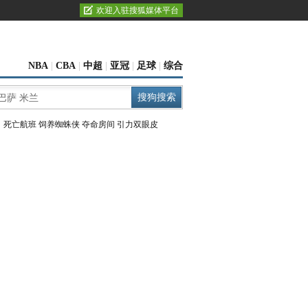
欢迎入驻搜狐媒体平台
NBA
|
CBA
|
中超
|
亚冠
|
足球
|
综合
：
死亡航班
饲养蜘蛛侠
夺命房间
引力双眼皮