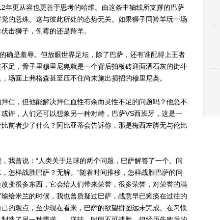
012年更从容也更善于思考的哈维。由这条中轴线所支撑的巴萨
察觉的悬殊。这与彼此所处的态势无关。如果狮子同羚羊玩一场
羊伏击狮子，倒霉的还是羚羊。
的确是羞辱。但放眼世界足坛，除了巴萨，还有谁配得上王者
道不足，骨子里穆里尼奥就是一个背后拍板砖迎面洒石灰的街斗
足，场面上弗格森甚至压不住尚未施出损招的穆里尼奥。
拜仁，但他能解决拜仁血性有余而灵性不足的问题吗？他总不
或许，人们还可以想象另一种对峙，巴萨VS西班牙，这是一
者比前者少了什么？阿比亚蒂会告诉你，那是梅西左脚无与伦比
我曾说：“人类关于足球的两个问题，巴萨解答了一个。问
，怎样战胜巴萨？无解。”随着时间推移，怎样战胜巴萨的问
会改变很多东西，它会给人们带来荣誉，很多荣誉，对荣誉的满
罗输给米兰的时候，我也曾质疑过巴萨，战意早已瘫痪在过往的
自己的观点，至少现在看来，巴萨的欲望拼图远未完成。在习惯
己制造了另一种需求——逆转。时间不可战胜，但经历失败后的