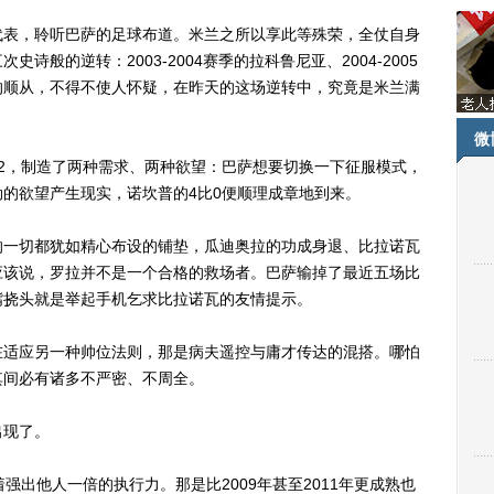
表，聆听巴萨的足球布道。米兰之所以享此等殊荣，全仗自身
般的逆转：2003-2004赛季的拉科鲁尼亚、2004-2005
的顺从，不得不使人怀疑，在昨天的这场逆转中，究竟是米兰满
微
，制造了两种需求、两种欲望：巴萨想要切换一下征服模式，
的欲望产生现实，诺坎普的4比0便顺理成章地到来。
一切都犹如精心布设的铺垫，瓜迪奥拉的功成身退、比拉诺瓦
应该说，罗拉并不是一个合格的救场者。巴萨输掉了最近五场比
嘴挠头就是举起手机乞求比拉诺瓦的友情提示。
适应另一种帅位法则，那是病夫遥控与庸才传达的混搭。哪怕
其间必有诸多不严密、不周全。
现了。
出他人一倍的执行力。那是比2009年甚至2011年更成熟也