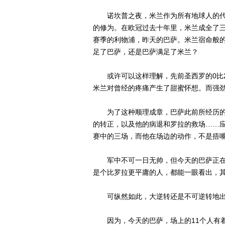
诺坎普之夜，米兰作为所有地球人的代
的修为。在欧冠过去十年里，米兰成全了三次史诗
赛季的利物浦，昨天的巴萨。米兰宿命般
足了巴萨，还是巴萨满足了米兰？
或许可以这样理解，先前圣西罗的0比2
米兰对曾经的疼痛产生了甜蜜怀想。而强劲
为了这种顺理成章，巴萨此前所经历的
的转正，以及他的病退和罗拉的救场……
赛中的三场，而他在场边的动作，不是捂
军中不可一日无帅，但今天的巴萨正在
是个比罗拉更平庸的人，都能一眼看出，
可纵然如此，大逆转还是不可逆转地出
因为，今天的巴萨，场上的11个人有着强