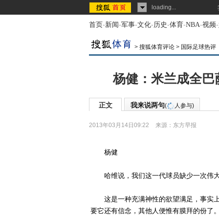
loading...
首页
-
新闻
-
军事
-
文化
-
历史
-
体育
-
NBA
-
视频
-
>
搜狐体育评论
>
国际足球热评
杨健：米兰成全巴
正文
我来说两句
(
人参与)
2013年03月14日09:22
来源：
东方早报
杨健
哈维说，我们这一代球员缺少一次伟大
这是一种充满神性的欲望满足，事实上
要它还有信念，其他人便惟有膜拜的份了