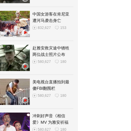
中国女游客在肯尼亚
遭河马袭击身亡
832,627
153
赴雅安救灾途中牺牲
两位战士照片公布
580,627
180
美电视台直播拍到最
傻FBI翻围栏
580,627
180
冲刺好声音《相信
爱》MV 为雅安祈福
580,627
180