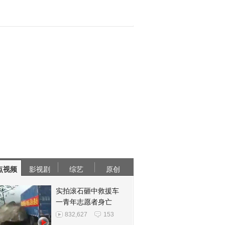
点视频
影视剧
综艺
原创
实拍滚石砸中救援车
一青年志愿者身亡
832,627
153