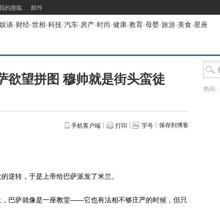
我的搜狐
邮件
娱谈
-
财经
-
世相
-
科技
-
汽车
-
房产
-
时尚
-
健康
-
教育
-
母婴
-
旅游
-
美食
-
星座
萨欲望拼图 穆帅就是街头蛮徒
热词
保存到博客
手机客户端
打印
字号
的逆转，于是上帝给巴萨派发了米兰。
，巴萨就像是一座教堂——它也有法相不够庄严的时候，但只
。