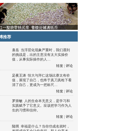
博推荐
袁岳
当浮层化现象严重时，我们遇到
的挑战是，出的主意没有太大实操价
值，从事实际操作的人…
转发
|
评论
足夜王涛
恒大与拜仁这场比赛太有价
值，展现了自己，也终于真刀真枪下看
清了自己，更成为一把标尺…
转发
|
评论
罗崇敏
人的生命本无意义，是学习和
实践赋予了它意义。应该把学习作为人
生的习惯和信仰。
转发
|
评论
陆琪
幸福是什么？当你功成名就时，