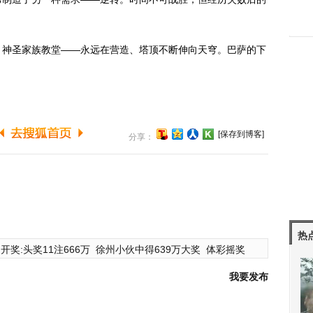
。
神圣家族教堂——永远在营造、塔顶不断伸向天穹。巴萨的下
[保存到博客]
分享：
热
开奖:头奖11注666万
徐州小伙中得639万大奖
体彩摇奖
我要发布