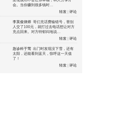
发现成功不会让你幸福，和人分享才
会。当你赚到很多钱时…
转发
|
评论
李英俊律师
哥们充话费输错号，替别
人交了100元，就打过去电话想让对方
充点回来。对方特郁闷地说…
转发
|
评论
急诊科于莺
出门时发现没下雪，还有
太阳，还能看到蓝天，惊呼这一天值
了！
转发
|
评论