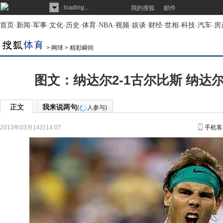
loading...
我的搜狐
邮件
首页
-
新闻
-
军事
-
文化
-
历史
-
体育
-
NBA
-
视频
-
娱谈
-
财经
-
世相
-
科技
-
汽车
-
房
>
网球
>
精彩瞬间
图文：纳达尔2-1古尔比斯 纳达
正文
我来说两句
(
人参与)
2013年03月14日14:07
手机客