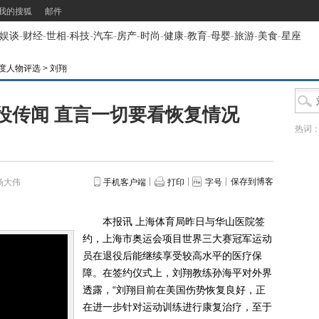
我的搜狐
邮件
娱谈
-
财经
-
世相
-
科技
-
汽车
-
房产
-
时尚
-
健康
-
教育
-
母婴
-
旅游
-
美食
-
星座
年度人物评选
>
刘翔
役传闻 直言一切要看恢复情况
热词
保存到博客
杨大伟
手机客户端
打印
字号
本报讯 上海体育局昨日与华山医院签
约，上海市奥运会项目世界三大赛冠军运动
员在退役后能继续享受较高水平的医疗保
障。在签约仪式上，刘翔教练孙海平对外界
透露，“刘翔目前在美国伤势恢复良好，正
在进一步针对运动训练进行康复治疗，至于