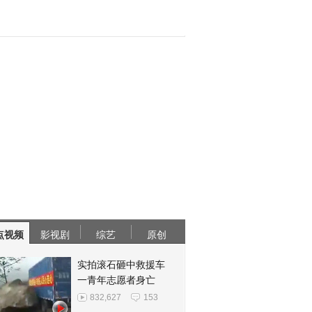
点视频
影视剧
综艺
原创
实拍滚石砸中救援车
一青年志愿者身亡
832,627
153