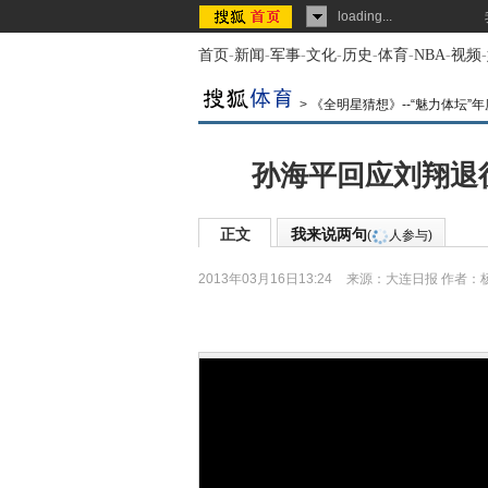
loading...
首页
-
新闻
-
军事
-
文化
-
历史
-
体育
-
NBA
-
视频
-
>
《全明星猜想》--“魅力体坛”
孙海平回应刘翔退
正文
我来说两句
(
人参与)
2013年03月16日13:24
来源：
大连日报
作者：