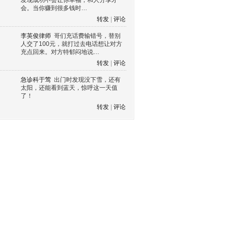
发现成功不会让你幸福，和人分享才
会。当你赚到很多钱时…
转发
|
评论
李英俊律师
哥们充话费输错号，替别
人交了100元，就打过去电话想让对方
充点回来。对方特郁闷地说…
转发
|
评论
急诊科于莺
出门时发现没下雪，还有
太阳，还能看到蓝天，惊呼这一天值
了！
转发
|
评论