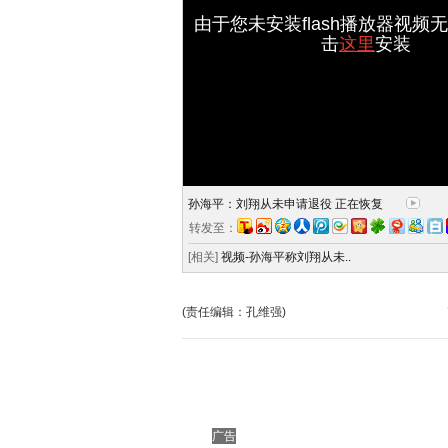
由于您未安装flash播放器视频
击
这里
安装
孙海平：刘翔从未申请退役 正在恢复
转发至：
[相关]
视频-孙海平称刘翔从未..
(责任编辑：孔维强)
广告