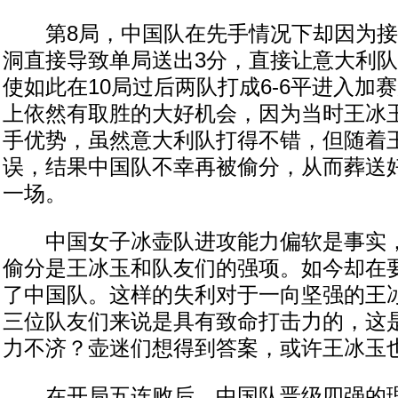
第8局，中国队在先手情况下却因为接
洞直接导致单局送出3分，直接让意大利
使如此在10局过后两队打成6-6平进入加
上依然有取胜的大好机会，因为当时王冰
手优势，虽然意大利队打得不错，但随着
误，结果中国队不幸再被偷分，从而葬送好
一场。
中国女子冰壶队进攻能力偏软是事实，
偷分是王冰玉和队友们的强项。如今却在
了中国队。这样的失利对于一向坚强的王
三位队友们来说是具有致命打击力的，这
力不济？壶迷们想得到答案，或许王冰玉
在开局五连败后，中国队晋级四强的理