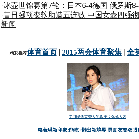
·
冰壶世锦赛第7轮：日本6-4德国 俄罗斯8-
·
昔日强项变软肋造五连败 中国女壶四强
新闻