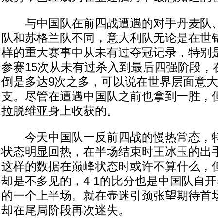
与中国队在前四战遭遇的对手丹麦队、
队和苏格兰队不同，意大利队无论是在世
样的重大赛事中从未有过夺冠记录，特别
参赛15次从未有过杀入到最后四强阶段，
倒是多达9次之多，可以说在世界层面意
支。尽管在遭遇中国队之前也拿到一胜，
拉脱维亚身上收获的。
今天中国队一反前四战的慢热常态，特
状态明显回热，在半场结束时王冰玉的出手
这样的数据在巅峰状态时或许不算什么，
却是不多见的，4-1的比分也是中国队自
的一个上半场。就在壶迷引颈张望期待首
却在尾局阶段再次迷失。