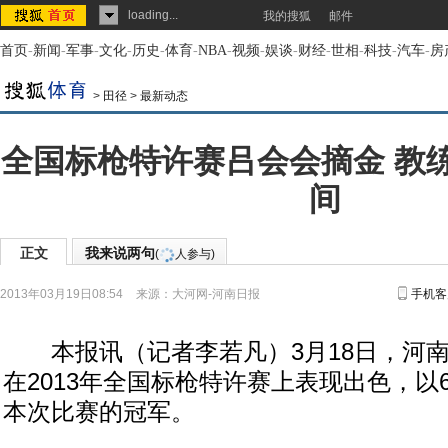
loading...
我的搜狐
邮件
首页
-
新闻
-
军事
-
文化
-
历史
-
体育
-
NBA
-
视频
-
娱谈
-
财经
-
世相
-
科技
-
汽车
-
房
>
田径
>
最新动态
全国标枪特许赛吕会会摘金 教
间
正文
我来说两句
(
人参与)
2013年03月19日08:54
来源：
大河网-河南日报
手机客
本报讯（记者李若凡）3月18日，河南
在2013年全国标枪特许赛上表现出色，以6
本次比赛的冠军。