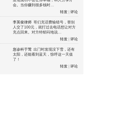
发现成功不会让你幸福，和人分享才
会。当你赚到很多钱时…
转发
|
评论
李英俊律师
哥们充话费输错号，替别
人交了100元，就打过去电话想让对方
充点回来。对方特郁闷地说…
转发
|
评论
急诊科于莺
出门时发现没下雪，还有
太阳，还能看到蓝天，惊呼这一天值
了！
转发
|
评论