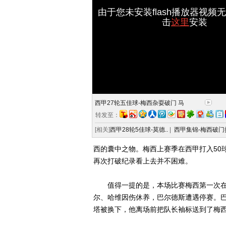
由于您未安装flash播放器视频
击
这里
安装
西甲27轮五佳球-梅西杂耍破门 马
转发至：
[相关]
西甲28轮5佳球-莫德..
|
西甲集锦-梅西破门拉
西的囊中之物。梅西上赛季在西甲打入50
再次打破纪录看上去并不困难。
值得一提的是，本场比赛梅西第一次在
尔、哈维因伤休养，巴尔德斯遭遇停赛。
塔被换下，他离场前把队长袖标送到了梅