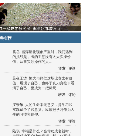
博推荐
袁岳
当浮层化现象严重时，我们遇到
的挑战是，出的主意没有太大实操价
值，从事实际操作的人…
转发
|
评论
足夜王涛
恒大与拜仁这场比赛太有价
值，展现了自己，也终于真刀真枪下看
清了自己，更成为一把标尺…
转发
|
评论
罗崇敏
人的生命本无意义，是学习和
实践赋予了它意义。应该把学习作为人
生的习惯和信仰。
转发
|
评论
陆琪
幸福是什么？当你功成名就时，