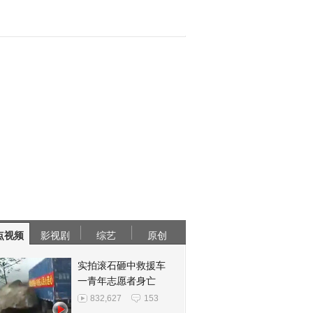
点视频
影视剧
综艺
原创
实拍滚石砸中救援车
一青年志愿者身亡
832,627
153