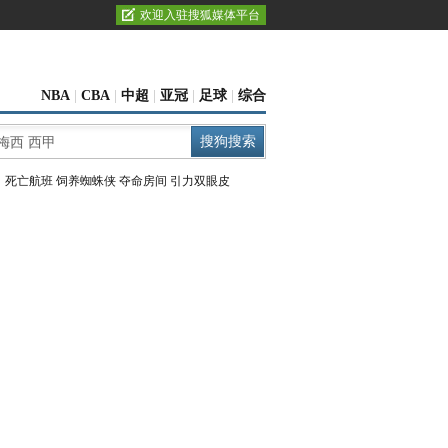
欢迎入驻搜狐媒体平台
NBA
|
CBA
|
中超
|
亚冠
|
足球
|
综合
：
死亡航班
饲养蜘蛛侠
夺命房间
引力双眼皮