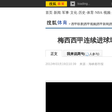
loading...
首页
-
新闻
-
军事
-
文化
-
历史
-
体育
-
NBA
-
视频
-
>
西甲联赛|西甲视频|西甲新闻|
梅西西甲连续进球场
正文
我来说两句
(
人参与)
2013年03月19日10:39
来源：
海峡都市报