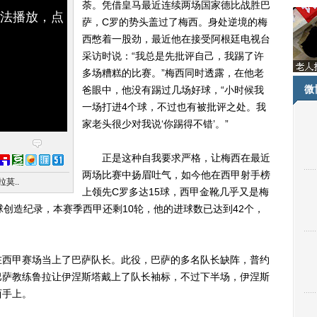
荼。凭借皇马最近连续两场国家德比战胜巴
无法播放，点
萨，C罗的势头盖过了梅西。身处逆境的梅
西憋着一股劲，最近他在接受阿根廷电视台
采访时说：“我总是先批评自己，我踢了许
多场糟糕的比赛。”梅西同时透露，在他老
微
爸眼中，他没有踢过几场好球，“小时候我
一场打进4个球，不过也有被批评之处。我
家老头很少对我说‘你踢得不错’。”
正是这种自我要求严格，让梅西在最近
两场比赛中扬眉吐气，如今他在西甲射手榜
莫..
上领先C罗多达15球，西甲金靴几乎又是梅
球创造纪录，本赛季西甲还剩10轮，他的进球数已达到42个，
西甲赛场当上了巴萨队长。此役，巴萨的多名队长缺阵，普约
巴萨教练鲁拉让伊涅斯塔戴上了队长袖标，不过下半场，伊涅斯
西手上。