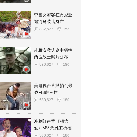
中国女游客在肯尼亚
遭河马袭击身亡
832,627
153
赴雅安救灾途中牺牲
两位战士照片公布
580,627
180
美电视台直播拍到最
傻FBI翻围栏
580,627
180
冲刺好声音《相信
爱》MV 为雅安祈福
580,627
180