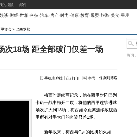
我的搜狐
邮件
娱谈
-
财经
-
世相
-
科技
-
汽车
-
房产
-
时尚
-
健康
-
教育
-
母婴
-
旅游
-
美食
-
星座
西甲转会
>
巴塞罗那
次18场 距全部破门仅差一场
热词
保存到博客
手机客户端
打印
字号
梅西昨晨续写纪录，他在西甲对阵巴列
卡诺一战中梅开二度，将他的西甲连续进球
场次扩大到18场，梅西如今距离连续攻破西
甲所有对手大门的奇迹只差1场。
新年以来，梅西与C罗的比拼如火如