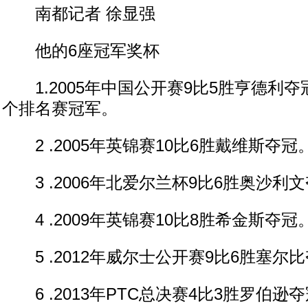
南都记者 徐显强
他的6座冠军奖杯
1.2005年中国公开赛9比5胜亨德利夺
个排名赛冠军。
2 .2005年英锦赛10比6胜戴维斯夺冠
3 .2006年北爱尔兰杯9比6胜奥沙利
4 .2009年英锦赛10比8胜希金斯夺冠
5 .2012年威尔士公开赛9比6胜塞尔
6 .2013年PTC总决赛4比3胜罗伯逊