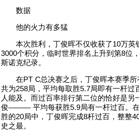
数据
他的火力有多猛
本次胜利，丁俊晖不仅收获了10万英
3000个积分，临时世界排名上升到第8位
斯诺克纪录。
在PT C总决赛之后，丁俊晖本赛季所
共为258局，平均每取胜5.7局即有一杆
人能及。而过百率排行第二位的恰好是另
俊——— 平均每获胜5.9局有一杆过百。在
胜的20局中，丁俊晖完成8杆过百，整整4
史之最。