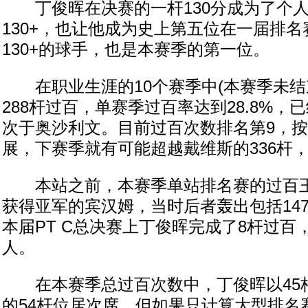
丁俊晖在决赛的一杆130分成为了个人
130+，也让他成为史上第五位在一届排
130+的球手，也是本赛季的第一位。
在职业生涯的10个赛季中(本赛季未结
288杆过百，单赛季过百率达到28.8%，
次于奥沙利文。目前过百次数排名第9，
展，下赛季就有可能超越戴维斯的336杆
本站之前，本赛季单站排名赛的过百王
获得亚军的宾汉姆，当时后者轰出包括14
本届PT C总决赛上丁俊晖完成了8杆过百
人。
在本赛季总过百次数中，丁俊晖以45
的54杆位居次席，但如果只计算大型排名