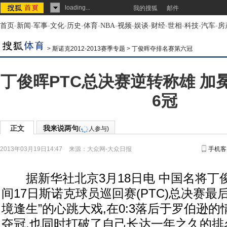
loading...
我的搜狐
邮件
首页
-
新闻
-
军事
-
文化
-
历史
-
体育
-
NBA
-
视频
-
娱谈
-
财经
-
世相
-
科技
-
汽车
-
房
>
斯诺克2012-2013赛季专题
>
丁俊晖夺排名赛第六冠
丁俊晖PTC总决赛逆转称雄 加
6冠
正文
我来说两句
(
人参与)
2013年03月19日14:47
来源：
大众网-大众日报
手机客
据新华社北京3月18日电 中国名将丁
间17日斯诺克球员巡回赛(PTC)总决赛最
境逢生”的心跳大戏,在0:3落后于罗伯逊
夺冠,也同时打破了自己长达一年之久的排