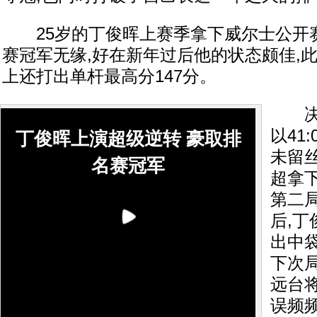
25岁的丁俊晖上赛季拿下威尔士公开
赛冠军无缘,好在新年过后他的状态颇佳,
上还打出单杆最高分147分。
决赛
以41
丁俊晖上演超级逆转 豪取排
未留
名赛冠军
超拿
第二
后,
出中袋
下次
远台
误频