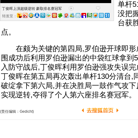
单杆5
丁俊晖上演超级逆转 豪取排名赛冠军
没把
转发至：
台获胜
点。
在颇为关键的第四局,罗伯逊开球即形成
围成功后利用罗伯逊漏出的中袋红球拿到5
入防守战后,丁俊晖利用罗伯逊强攻失误完
丁俊晖在第五局再次轰出单杆130分清台
破绽拿下第六局,并在决胜局一鼓作气攻下
实现逆转,夺得了个人第六座排名赛冠军。
(责任编辑：Gedicht)