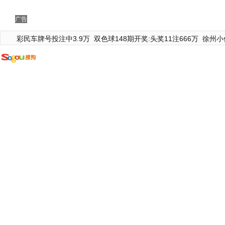
广告
彩民车牌号投注中3.9万
双色球148期开奖:头奖11注666万
徐州小