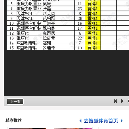
上一页
精彩推荐