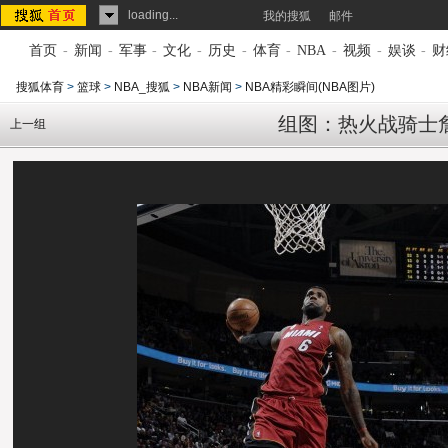
loading...
我的搜狐
邮件
首页
-
新闻
-
军事
-
文化
-
历史
-
体育
-
NBA
-
视频
-
娱谈
-
财
搜狐体育
>
篮球
>
NBA_搜狐
>
NBA新闻
>
NBA精彩瞬间(NBA图片)
组图：热火战骑士
上一组