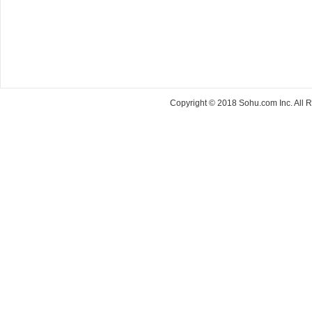
Copyright © 2018 Sohu.com Inc. Al